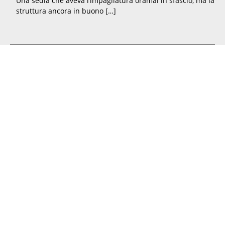
Una sedia che aveva l’impagliatura oramai in sfascio, ma la
struttura ancora in buono […]