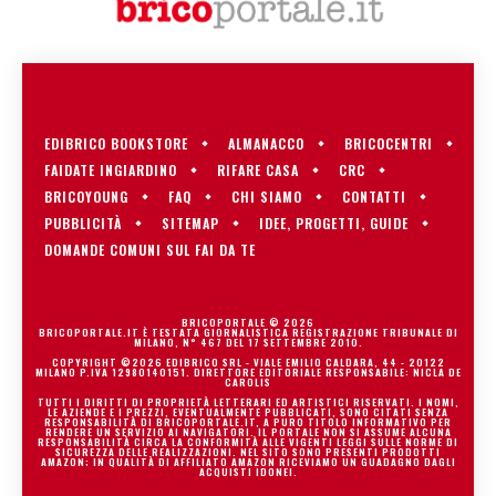
EDIBRICO BOOKSTORE
ALMANACCO
BRICOCENTRI
FAIDATE INGIARDINO
RIFARE CASA
CRC
BRICOYOUNG
FAQ
CHI SIAMO
CONTATTI
PUBBLICITÀ
SITEMAP
IDEE, PROGETTI, GUIDE
DOMANDE COMUNI SUL FAI DA TE
BRICOPORTALE © 2026
BRICOPORTALE.IT È TESTATA GIORNALISTICA REGISTRAZIONE TRIBUNALE DI
MILANO, N° 467 DEL 17 SETTEMBRE 2010.
COPYRIGHT ©2026 EDIBRICO SRL - VIALE EMILIO CALDARA, 44 - 20122
MILANO P.IVA 12980140151. DIRETTORE EDITORIALE RESPONSABILE: NICLA DE
CAROLIS
TUTTI I DIRITTI DI PROPRIETÀ LETTERARI ED ARTISTICI RISERVATI. I NOMI,
LE AZIENDE E I PREZZI, EVENTUALMENTE PUBBLICATI, SONO CITATI SENZA
RESPONSABILITÀ DI BRICOPORTALE.IT, A PURO TITOLO INFORMATIVO PER
RENDERE UN SERVIZIO AI NAVIGATORI. IL PORTALE NON SI ASSUME ALCUNA
RESPONSABILITÀ CIRCA LA CONFORMITÀ ALLE VIGENTI LEGGI SULLE NORME DI
SICUREZZA DELLE REALIZZAZIONI. NEL SITO SONO PRESENTI PRODOTTI
AMAZON; IN QUALITÀ DI AFFILIATO AMAZON RICEVIAMO UN GUADAGNO DAGLI
ACQUISTI IDONEI.