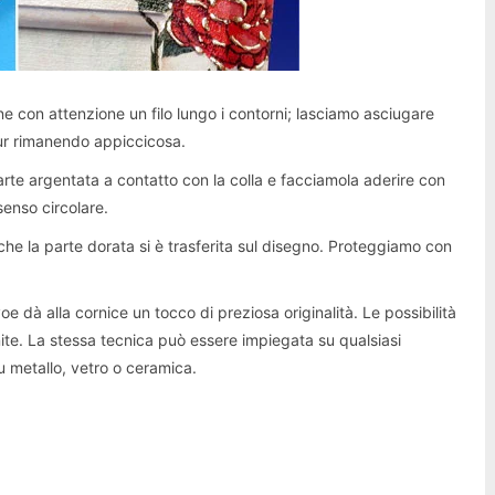
e con attenzione un filo lungo i contorni; lasciamo asciugare
pur rimanendo appiccicosa.
rte argentata a contatto con la colla e facciamola aderire con
enso circolare.
he la parte dorata si è trasferita sul disegno. Proteggiamo con
e dà alla cornice un tocco di preziosa originalità. Le possibilità
inite. La stessa tecnica può essere impiegata su qualsiasi
u metallo, vetro o ceramica.