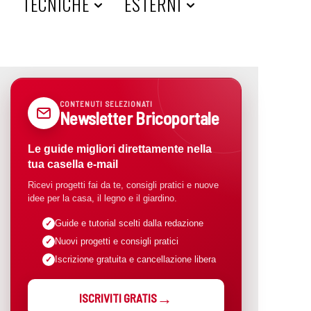
A
TECNICHE
ESTERNI
CONTENUTI SELEZIONATI
Newsletter Bricoportale
Le guide migliori direttamente nella
tua casella e-mail
Ricevi progetti fai da te, consigli pratici e nuove
idee per la casa, il legno e il giardino.
Guide e tutorial scelti dalla redazione
Nuovi progetti e consigli pratici
Iscrizione gratuita e cancellazione libera
ISCRIVITI GRATIS