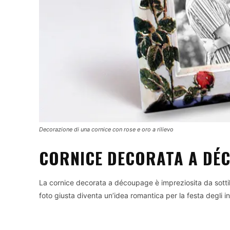
Decorazione di una cornice con rose e oro a rilievo
CORNICE DECORATA A DÉ
La cornice decorata a découpage è impreziosita da sottili p
foto giusta diventa un’idea romantica per la festa degli i