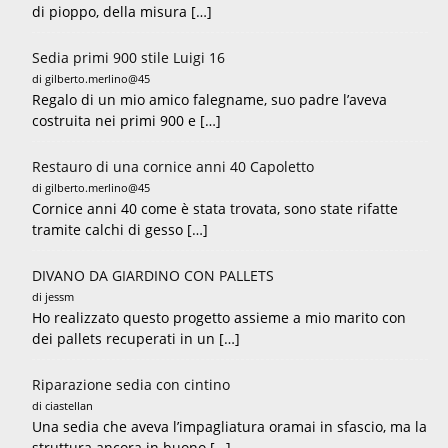
di pioppo, della misura […]
Sedia primi 900 stile Luigi 16
di gilberto.merlino@45
Regalo di un mio amico falegname, suo padre l’aveva
costruita nei primi 900 e […]
Restauro di una cornice anni 40 Capoletto
di gilberto.merlino@45
Cornice anni 40 come è stata trovata, sono state rifatte
tramite calchi di gesso […]
DIVANO DA GIARDINO CON PALLETS
di jessm
Ho realizzato questo progetto assieme a mio marito con
dei pallets recuperati in un […]
Riparazione sedia con cintino
di ciastellan
Una sedia che aveva l’impagliatura oramai in sfascio, ma la
struttura ancora in buono […]