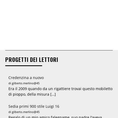
PROGETTI DEI LETTORI
Credenzina a nuovo
di gilberto.merlino@45
Era il 2009 quando da un rigattiere trovai questo mobiletto
di pioppo, della misura […]
Sedia primi 900 stile Luigi 16
di gilberto.merlino@45
Regalo di un mio amico falegname, suo padre l’aveva