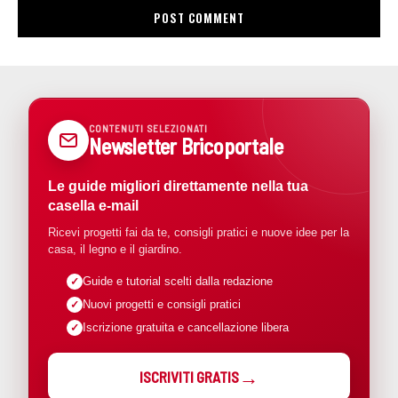
CONTENUTI SELEZIONATI
Newsletter Bricoportale
Le guide migliori direttamente nella tua
casella e-mail
Ricevi progetti fai da te, consigli pratici e nuove idee per la
casa, il legno e il giardino.
Guide e tutorial scelti dalla redazione
Nuovi progetti e consigli pratici
Iscrizione gratuita e cancellazione libera
ISCRIVITI GRATIS