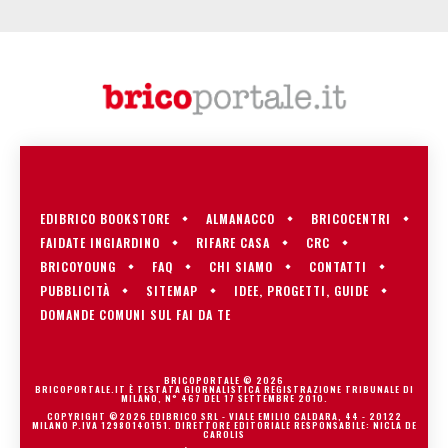
EDIBRICO BOOKSTORE
ALMANACCO
BRICOCENTRI
FAIDATE INGIARDINO
RIFARE CASA
CRC
BRICOYOUNG
FAQ
CHI SIAMO
CONTATTI
PUBBLICITÀ
SITEMAP
IDEE, PROGETTI, GUIDE
DOMANDE COMUNI SUL FAI DA TE
BRICOPORTALE © 2026
BRICOPORTALE.IT È TESTATA GIORNALISTICA REGISTRAZIONE TRIBUNALE DI
MILANO, N° 467 DEL 17 SETTEMBRE 2010.
COPYRIGHT ©2026 EDIBRICO SRL - VIALE EMILIO CALDARA, 44 - 20122
MILANO P.IVA 12980140151. DIRETTORE EDITORIALE RESPONSABILE: NICLA DE
CAROLIS