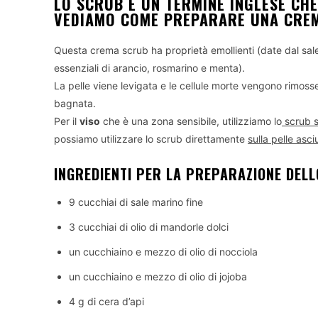
LO SCRUB È UN TERMINE INGLESE CHE 
VEDIAMO COME PREPARARE UNA CREMA
Questa crema scrub ha proprietà emollienti (date dal sale m
essenziali di arancio, rosmarino e menta).
La pelle viene levigata e le cellule morte vengono rimosse. 
bagnata.
Per il
viso
che è una zona sensibile, utilizziamo lo
scrub s
possiamo utilizzare lo scrub direttamente
sulla pelle asci
INGREDIENTI PER LA PREPARAZIONE DEL
9 cucchiai di sale marino fine
3 cucchiai di olio di mandorle dolci
un cucchiaino e mezzo di olio di nocciola
un cucchiaino e mezzo di olio di jojoba
4 g di cera d’api