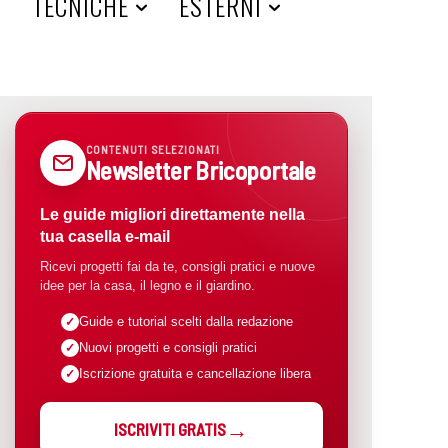
A
TECNICHE
ESTERNI
CONTENUTI SELEZIONATI
Newsletter Bricoportale
Le guide migliori direttamente nella
tua casella e-mail
Ricevi progetti fai da te, consigli pratici e nuove
idee per la casa, il legno e il giardino.
Guide e tutorial scelti dalla redazione
Nuovi progetti e consigli pratici
Iscrizione gratuita e cancellazione libera
ISCRIVITI GRATIS