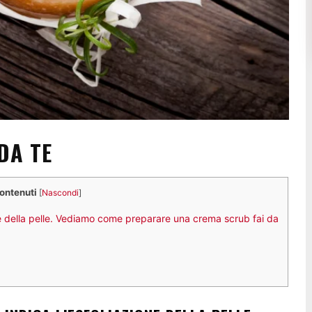
DA TE
contenuti
[
Nascondi
]
ne della pelle. Vediamo come preparare una crema scrub fai da