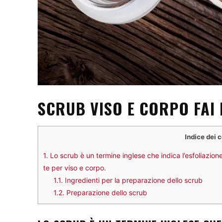
SCRUB VISO E CORPO FAI 
Indice dei 
1.
Lo scrub è un termine inglese che indica l’esfoliazio
te per viso e corpo.
1.1.
Ingredienti per la preparazione dello scrub
1.2.
Preparazione dello scrub