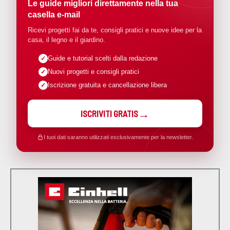
Le guide migliori direttamente nella tua
casella e-mail
Ricevi progetti fai da te, consigli pratici e nuove idee per la
casa, il legno e il giardino.
Guide e tutorial scelti dalla redazione
Nuovi progetti e consigli pratici
Iscrizione gratuita e cancellazione libera
ISCRIVITI GRATIS
I tuoi dati saranno utilizzati esclusivamente per la newsletter.