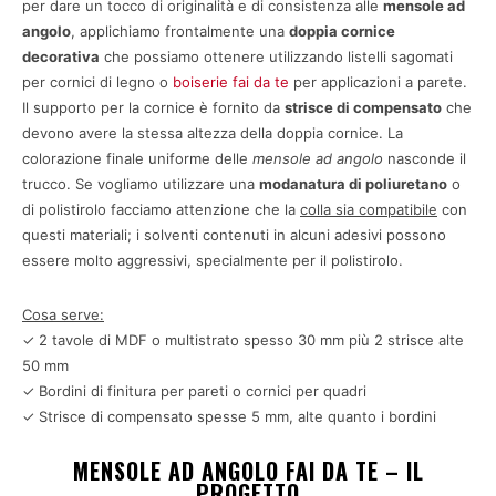
per dare un tocco di originalità e di consistenza alle
mensole ad
angolo
, applichiamo frontalmente una
doppia cornice
decorativa
che possiamo ottenere utilizzando listelli sagomati
per cornici di legno o
boiserie fai da te
per applicazioni a parete.
Il supporto per la cornice è fornito da
strisce di compensato
che
devono avere la stessa altezza della doppia cornice. La
colorazione finale uniforme delle
mensole ad angolo
nasconde il
trucco. Se vogliamo utilizzare una
modanatura di poliuretano
o
di polistirolo facciamo attenzione che la
colla sia compatibile
con
questi materiali; i solventi contenuti in alcuni adesivi possono
essere molto aggressivi, specialmente per il polistirolo.
Cosa serve:
✓ 2 tavole di MDF o multistrato spesso 30 mm più 2 strisce alte
50 mm
✓ Bordini di finitura per pareti o cornici per quadri
✓ Strisce di compensato spesse 5 mm, alte quanto i bordini
MENSOLE AD ANGOLO FAI DA TE – IL
PROGETTO