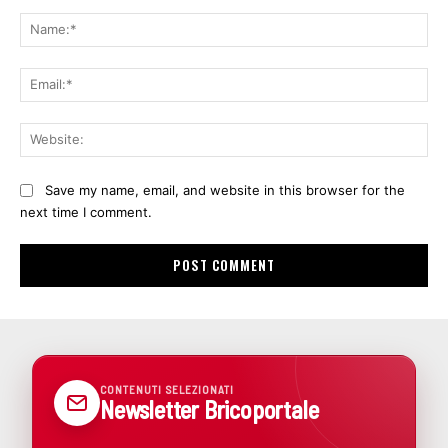
Comment:
Na
Ema
Web
Save my name, email, and website in this browser for the
next time I comment.
CONTENUTI SELEZIONATI
Newsletter Bricoportale