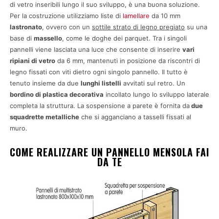
di vetro inseribili lungo il suo sviluppo, è una buona soluzione.
Per la costruzione utilizziamo liste di
lamellare
da 10 mm
lastronato
, ovvero con un
sottile strato di legno pregiato
su una
base di
massello
, come le doghe dei parquet. Tra i singoli
pannelli viene lasciata una luce che consente di inserire
vari
ripiani di vetro
da 6 mm, mantenuti in posizione da riscontri di
legno fissati con viti dietro ogni singolo pannello. Il tutto è
tenuto insieme da due
lunghi listelli
avvitati sul retro. Un
bordino di plastica decorativa
incollato lungo lo sviluppo laterale
completa la struttura. La sospensione a parete è fornita da
due
squadrette metalliche
che si agganciano a tasselli fissati al
muro.
COME REALIZZARE UN PANNELLO MENSOLA FAI
DA TE