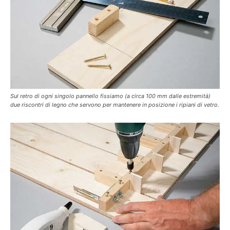
Sul retro di ogni singolo pannello fissiamo (a circa 100 mm dalle estremità)
due riscontri di legno che servono per mantenere in posizione i ripiani di vetro.