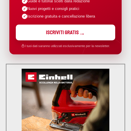
Guide e tutorial scelti dalla redazione
Nuovi progetti e consigli pratici
Iscrizione gratuita e cancellazione libera
ISCRIVITI GRATIS
I tuoi dati saranno utilizzati esclusivamente per la newsletter.