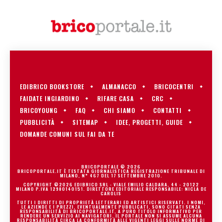
EDIBRICO BOOKSTORE
ALMANACCO
BRICOCENTRI
FAIDATE INGIARDINO
RIFARE CASA
CRC
BRICOYOUNG
FAQ
CHI SIAMO
CONTATTI
PUBBLICITÀ
SITEMAP
IDEE, PROGETTI, GUIDE
DOMANDE COMUNI SUL FAI DA TE
BRICOPORTALE © 2026
BRICOPORTALE.IT È TESTATA GIORNALISTICA REGISTRAZIONE TRIBUNALE DI
MILANO, N° 467 DEL 17 SETTEMBRE 2010.
COPYRIGHT ©2026 EDIBRICO SRL - VIALE EMILIO CALDARA, 44 - 20122
MILANO P.IVA 12980140151. DIRETTORE EDITORIALE RESPONSABILE: NICLA DE
CAROLIS
TUTTI I DIRITTI DI PROPRIETÀ LETTERARI ED ARTISTICI RISERVATI. I NOMI,
LE AZIENDE E I PREZZI, EVENTUALMENTE PUBBLICATI, SONO CITATI SENZA
RESPONSABILITÀ DI BRICOPORTALE.IT, A PURO TITOLO INFORMATIVO PER
RENDERE UN SERVIZIO AI NAVIGATORI. IL PORTALE NON SI ASSUME ALCUNA
RESPONSABILITÀ CIRCA LA CONFORMITÀ ALLE VIGENTI LEGGI SULLE NORME DI