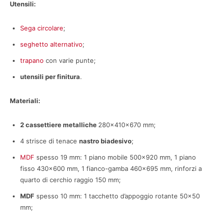
Utensili:
Sega circolare
;
seghetto alternativo
;
trapano
con varie punte;
utensili per finitura
.
Materiali:
2 cassettiere metalliche
280x410x670 mm;
4 strisce di tenace
nastro biadesivo
;
MDF
spesso 19 mm: 1 piano mobile 500×920 mm, 1 piano
fisso 430×600 mm, 1 fianco-gamba 460×695 mm, rinforzi a
quarto di cerchio raggio 150 mm;
MDF
spesso 10 mm: 1 tacchetto d’appoggio rotante 50×50
mm;