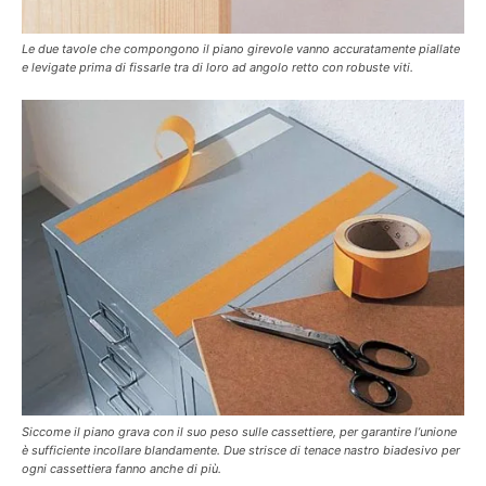
Le due tavole che compongono il piano girevole vanno accuratamente piallate
e levigate prima di fissarle tra di loro ad angolo retto con robuste viti.
Siccome il piano grava con il suo peso sulle cassettiere, per garantire l’unione
è sufficiente incollare blandamente. Due strisce di tenace nastro biadesivo per
ogni cassettiera fanno anche di più.