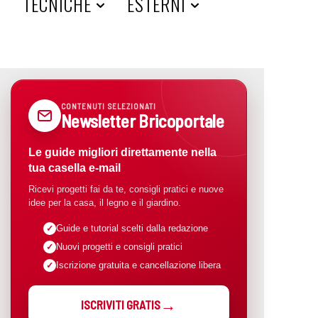
A
TECNICHE
ESTERNI
CONTENUTI SELEZIONATI
Newsletter Bricoportale
Le guide migliori direttamente nella
tua casella e-mail
Ricevi progetti fai da te, consigli pratici e nuove
idee per la casa, il legno e il giardino.
Guide e tutorial scelti dalla redazione
Nuovi progetti e consigli pratici
Iscrizione gratuita e cancellazione libera
ISCRIVITI GRATIS