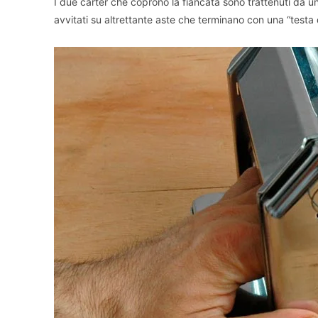
I due carter che coprono la fiancata sono trattenuti da u
avvitati su altrettante aste che terminano con una “testa d