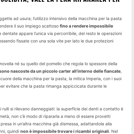
gette ad usura; l’utilizzo intensivo della macchina per la pasta
rendere il suo impiego scattoso
fino a rendere impossibile
uote dentate appare l’unica via percorribile, del resto le operazioni
essendo fissate con una sola vite per lato le due protezioni
manovella né su quello del pomello che regola lo spessore della
 sono nascoste da un piccolo carter all’interno delle fiancate
,
cuore della macchina per la pasta, la mitica Imperia, con i suoi
i per evitare che la pasta rimanga appiccicata durante le
ulli si rilevano danneggiati: la superficie dei denti a contatto è
 metà, non c’è modo di ripararla a meno di essere provetti
 presa in un’altra macchina già dismessa, adattandola alla
nni, quindi
non è impossibile trovare i ricambi originali
. Nel