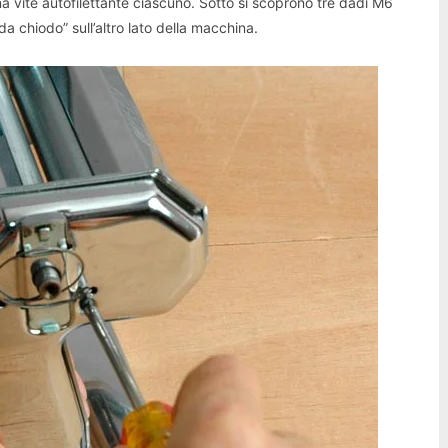
na vite autofilettante ciascuno. Sotto si scoprono tre dadi M6
a chiodo” sull’altro lato della macchina.