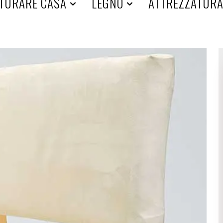
TURARE CASA
LEGNO
ATTREZZATUR