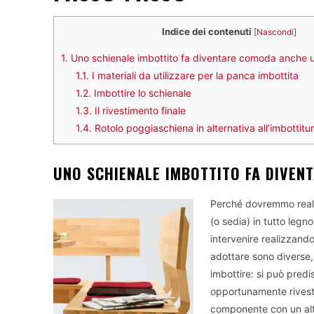
Indice dei contenuti
[
Nascondi
]
1.
Uno schienale imbottito fa diventare comoda anche 
1.1.
I materiali da utilizzare per la panca imbottita
1.2.
Imbottire lo schienale
1.3.
Il rivestimento finale
1.4.
Rotolo poggiaschiena in alternativa all’imbottitu
UNO SCHIENALE IMBOTTITO FA DIVEN
Perché dovremmo real
(o sedia) in tutto legn
intervenire realizzando
adottare sono diverse, 
imbottire: si può predi
opportunamente rivestit
componente con un alt