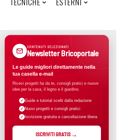
A
TECNICHE
ESTERNI
CONTENUTI SELEZIONATI
Newsletter Bricoportale
Le guide migliori direttamente nella
tua casella e-mail
Ricevi progetti fai da te, consigli pratici e nuove
idee per la casa, il legno e il giardino.
Guide e tutorial scelti dalla redazione
Nuovi progetti e consigli pratici
Iscrizione gratuita e cancellazione libera
ISCRIVITI GRATIS