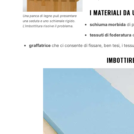
I MATERIALI DA
Una panca di legno può presentare
una seduta e uno schienale rigido.
schiuma morbida
di 
L’imbottitura risolve il problema.
tessuti di foderatura
e
graffatrice
che ci consente di fissare, ben tesi, i tessu
IMBOTTIR