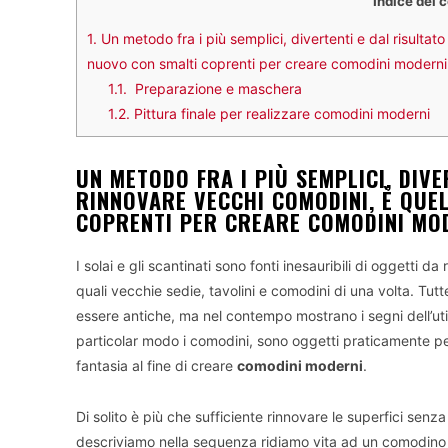
Indice dei 
1.
Un metodo fra i più semplici, divertenti e dal risultato
nuovo con smalti coprenti per creare comodini moderni
1.1.
Preparazione e maschera
1.2.
Pittura finale per realizzare comodini moderni
UN METODO FRA I PIÙ SEMPLICI, DIV
RINNOVARE VECCHI COMODINI, È QUE
COPRENTI PER CREARE COMODINI MO
I solai e gli scantinati sono fonti inesauribili di oggetti 
quali vecchie sedie, tavolini e comodini di una volta. T
essere antiche, ma nel contempo mostrano i segni dell’utili
particolar modo i comodini, sono oggetti praticamente pe
fantasia al fine di creare
comodini moderni
.
Di solito è più che sufficiente rinnovare le superfici senz
descriviamo nella sequenza ridiamo vita ad un comodino i