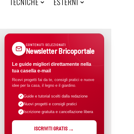
A
TECNICHE
ESTERNI
CONTENUTI SELEZIONATI
Newsletter Bricoportale
Le guide migliori direttamente nella
tua casella e-mail
Ricevi progetti fai da te, consigli pratici e nuove
idee per la casa, il legno e il giardino.
Guide e tutorial scelti dalla redazione
Nuovi progetti e consigli pratici
Iscrizione gratuita e cancellazione libera
ISCRIVITI GRATIS