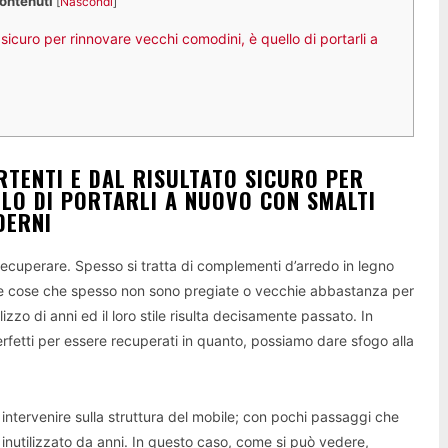
contenuti
[
Nascondi
]
 sicuro per rinnovare vecchi comodini, è quello di portarli a
ERTENTI E DAL RISULTATO SICURO PER
LLO DI PORTARLI A NUOVO CON SMALTI
DERNI
da recuperare. Spesso si tratta di complementi d’arredo in legno
utte cose che spesso non sono pregiate o vecchie abbastanza per
zzo di anni ed il loro stile risulta decisamente passato. In
rfetti per essere recuperati in quanto, possiamo dare sfogo alla
a intervenire sulla struttura del mobile; con pochi passaggi che
nutilizzato da anni. In questo caso, come si può vedere,