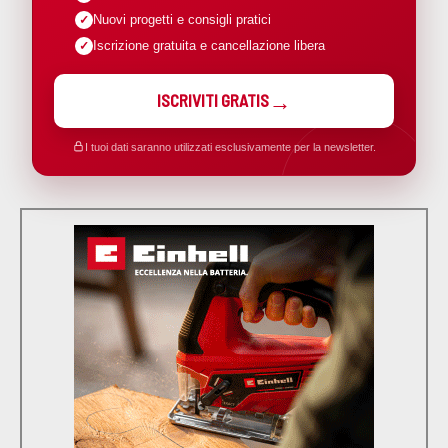
Nuovi progetti e consigli pratici
Iscrizione gratuita e cancellazione libera
ISCRIVITI GRATIS
I tuoi dati saranno utilizzati esclusivamente per la newsletter.