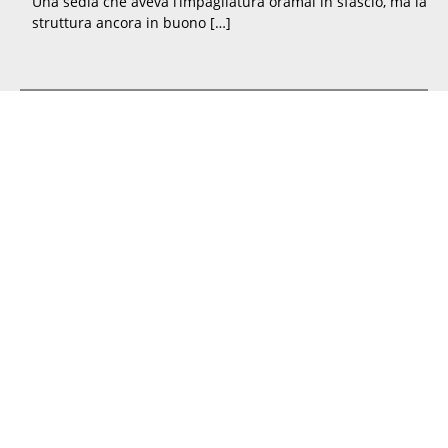
Una sedia che aveva l’impagliatura oramai in sfascio, ma la
struttura ancora in buono […]