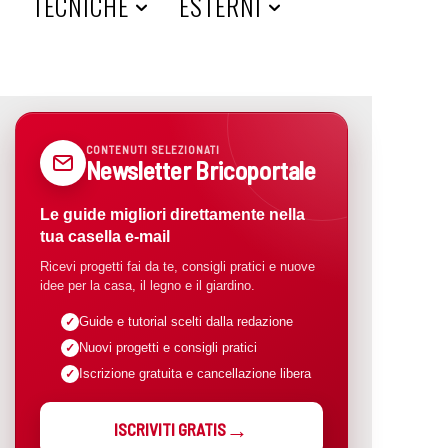
A
TECNICHE
ESTERNI
CONTENUTI SELEZIONATI
Newsletter Bricoportale
Le guide migliori direttamente nella
tua casella e-mail
Ricevi progetti fai da te, consigli pratici e nuove
idee per la casa, il legno e il giardino.
Guide e tutorial scelti dalla redazione
Nuovi progetti e consigli pratici
Iscrizione gratuita e cancellazione libera
ISCRIVITI GRATIS