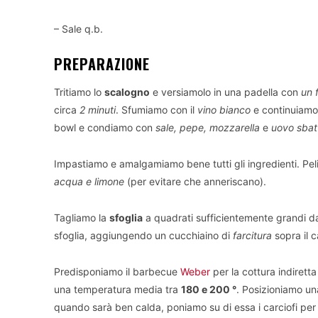
– Sale q.b.
PREPARAZIONE
Tritiamo lo
scalogno
e versiamolo in una padella con
un f
circa
2 minuti
. Sfumiamo con il
vino bianco
e continuiamo 
bowl e condiamo con
sale, pepe, mozzarella
e
uovo sbat
Impastiamo e amalgamiamo bene tutti gli ingredienti. Pe
acqua e limone
(per evitare che anneriscano).
Tagliamo la
sfoglia
a quadrati sufficientemente grandi da 
sfoglia, aggiungendo un cucchiaino di
farcitura
sopra il 
Predisponiamo il barbecue
Weber
per la cottura indirett
una temperatura media tra
180 e 200 °
. Posizioniamo un
quando sarà ben calda, poniamo su di essa i carciofi per