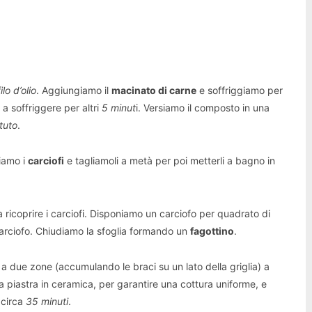
ilo d’olio
. Aggiungiamo il
macinato di carne
e soffriggiamo per
a soffriggere per altri
5 minut
i. Versiamo il composto in una
tuto
.
liamo i
carciofi
e tagliamoli a metà per poi metterli a bagno in
ricoprire i carciofi. Disponiamo un carciofo per quadrato di
carciofo. Chiudiamo la sfoglia formando un
fagottino
.
a a due zone (accumulando le braci su un lato della griglia) a
a piastra in ceramica, per garantire una cottura uniforme, e
 circa
35 minuti
.