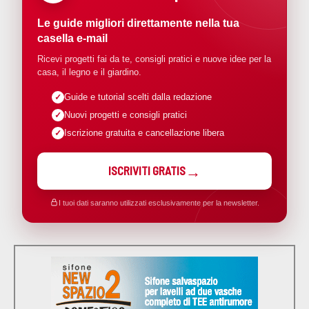
Le guide migliori direttamente nella tua
casella e-mail
Ricevi progetti fai da te, consigli pratici e nuove idee per la
casa, il legno e il giardino.
Guide e tutorial scelti dalla redazione
Nuovi progetti e consigli pratici
Iscrizione gratuita e cancellazione libera
ISCRIVITI GRATIS
I tuoi dati saranno utilizzati esclusivamente per la newsletter.