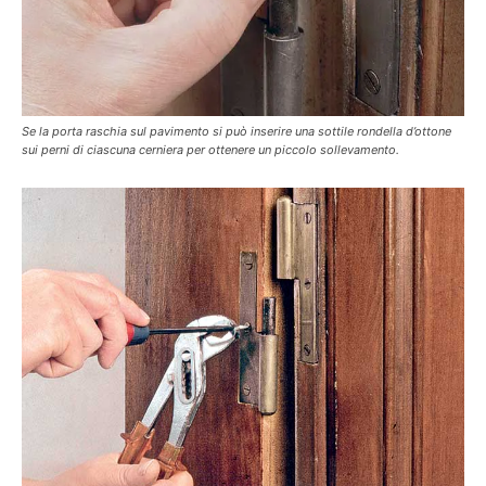
Se la porta raschia sul pavimento si può inserire una sottile rondella d’ottone
sui perni di ciascuna cerniera per ottenere un piccolo sollevamento.