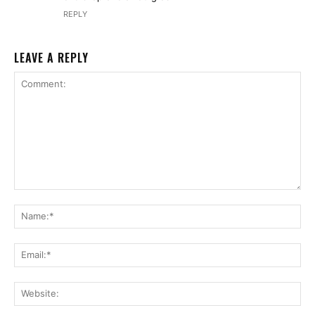
REPLY
LEAVE A REPLY
Comment:
Na
Ema
Web