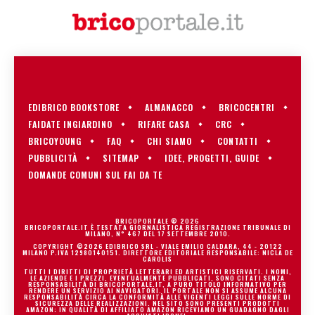
EDIBRICO BOOKSTORE
ALMANACCO
BRICOCENTRI
FAIDATE INGIARDINO
RIFARE CASA
CRC
BRICOYOUNG
FAQ
CHI SIAMO
CONTATTI
PUBBLICITÀ
SITEMAP
IDEE, PROGETTI, GUIDE
DOMANDE COMUNI SUL FAI DA TE
BRICOPORTALE © 2026
BRICOPORTALE.IT È TESTATA GIORNALISTICA REGISTRAZIONE TRIBUNALE DI
MILANO, N° 467 DEL 17 SETTEMBRE 2010.
COPYRIGHT ©2026 EDIBRICO SRL - VIALE EMILIO CALDARA, 44 - 20122
MILANO P.IVA 12980140151. DIRETTORE EDITORIALE RESPONSABILE: NICLA DE
CAROLIS
TUTTI I DIRITTI DI PROPRIETÀ LETTERARI ED ARTISTICI RISERVATI. I NOMI,
LE AZIENDE E I PREZZI, EVENTUALMENTE PUBBLICATI, SONO CITATI SENZA
RESPONSABILITÀ DI BRICOPORTALE.IT, A PURO TITOLO INFORMATIVO PER
RENDERE UN SERVIZIO AI NAVIGATORI. IL PORTALE NON SI ASSUME ALCUNA
RESPONSABILITÀ CIRCA LA CONFORMITÀ ALLE VIGENTI LEGGI SULLE NORME DI
SICUREZZA DELLE REALIZZAZIONI. NEL SITO SONO PRESENTI PRODOTTI
AMAZON; IN QUALITÀ DI AFFILIATO AMAZON RICEVIAMO UN GUADAGNO DAGLI