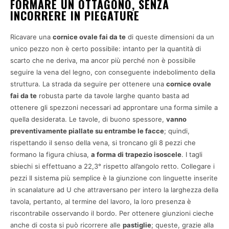
FORMARE UN OTTAGONO, SENZA
INCORRERE IN PIEGATURE
Ricavare una
cornice ovale fai da te
di queste dimensioni da un
unico pezzo non è certo possibile: intanto per la quantità di
scarto che ne deriva, ma ancor più perché non è possibile
seguire la vena del legno, con conseguente indebolimento della
struttura. La strada da seguire per ottenere una
cornice ovale
fai da te
robusta parte da tavole larghe quanto basta ad
ottenere gli spezzoni necessari ad approntare una forma simile a
quella desiderata. Le tavole, di buono spessore,
vanno
preventivamente piallate su entrambe le facce
; quindi,
rispettando il senso della vena, si troncano gli 8 pezzi che
formano la figura chiusa,
a forma di trapezio isoscele
. I tagli
sbiechi si effettuano a 22,3° rispetto all’angolo retto. Collegare i
pezzi Il sistema più semplice è la giunzione con linguette inserite
in scanalature ad U che attraversano per intero la larghezza della
tavola, pertanto, al termine del lavoro, la loro presenza è
riscontrabile osservando il bordo. Per ottenere giunzioni cieche
anche di costa si può ricorrere alle
pastiglie
; queste, grazie alla