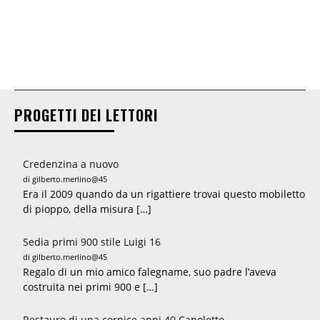
PROGETTI DEI LETTORI
Credenzina a nuovo
di gilberto.merlino@45
Era il 2009 quando da un rigattiere trovai questo mobiletto
di pioppo, della misura […]
Sedia primi 900 stile Luigi 16
di gilberto.merlino@45
Regalo di un mio amico falegname, suo padre l’aveva
costruita nei primi 900 e […]
Restauro di una cornice anni 40 Capoletto