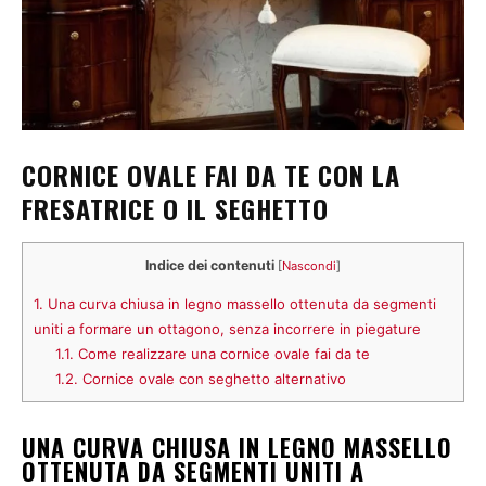
CORNICE OVALE FAI DA TE CON LA
FRESATRICE O IL SEGHETTO
Indice dei contenuti
[
Nascondi
]
1.
Una curva chiusa in legno massello ottenuta da segmenti
uniti a formare un ottagono, senza incorrere in piegature
1.1.
Come realizzare una cornice ovale fai da te
1.2.
Cornice ovale con seghetto alternativo
UNA CURVA CHIUSA IN LEGNO MASSELLO
OTTENUTA DA SEGMENTI UNITI A