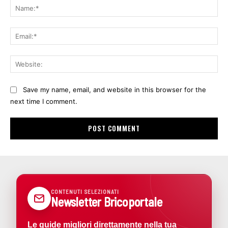
Na
Ema
Web
Save my name, email, and website in this browser for the
next time I comment.
CONTENUTI SELEZIONATI
Newsletter Bricoportale
Le guide migliori direttamente nella tua