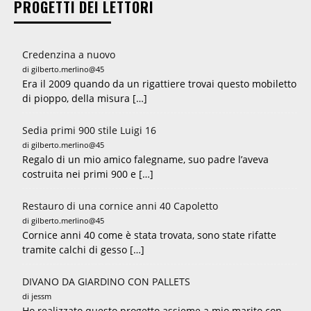
PROGETTI DEI LETTORI
Credenzina a nuovo
di gilberto.merlino@45
Era il 2009 quando da un rigattiere trovai questo mobiletto
di pioppo, della misura […]
Sedia primi 900 stile Luigi 16
di gilberto.merlino@45
Regalo di un mio amico falegname, suo padre l’aveva
costruita nei primi 900 e […]
Restauro di una cornice anni 40 Capoletto
di gilberto.merlino@45
Cornice anni 40 come è stata trovata, sono state rifatte
tramite calchi di gesso […]
DIVANO DA GIARDINO CON PALLETS
di jessm
Ho realizzato questo progetto assieme a mio marito con