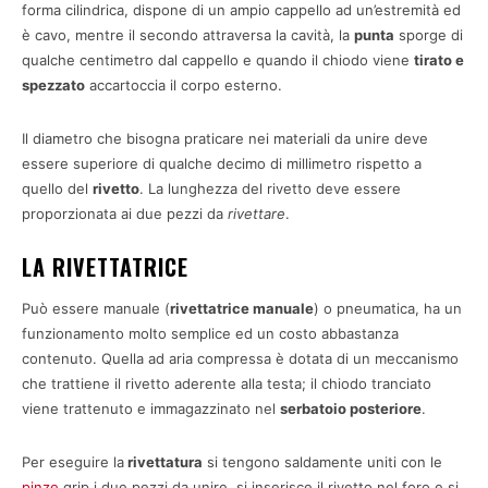
forma cilindrica, dispone di un ampio cappello ad un’estremità ed
è cavo, mentre il secondo attraversa la cavità, la
punta
sporge di
qualche centimetro dal cappello e quando il chiodo viene
tirato e
spezzato
accartoccia il corpo esterno.
Il diametro che bisogna praticare nei materiali da unire deve
essere superiore di qualche decimo di millimetro rispetto a
quello del
rivetto
. La lunghezza del rivetto deve essere
proporzionata ai due pezzi da
rivettare
.
LA RIVETTATRICE
Può essere manuale (
rivettatrice manuale
) o pneumatica, ha un
funzionamento molto semplice ed un costo abbastanza
contenuto. Quella ad aria compressa è dotata di un meccanismo
che trattiene il rivetto aderente alla testa; il chiodo tranciato
viene trattenuto e immagazzinato nel
serbatoio posteriore
.
Per eseguire la
rivettatura
si tengono saldamente uniti con le
pinze
grip i due pezzi da unire, si inserisce il rivetto nel foro e si