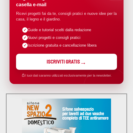
casella e-mail
Ricevi progetti fai da te, consigli pratici e nuove idee per la
casa, il legno e il giardino.
Guide e tutorial scelti dalla redazione
Nuovi progetti e consigli pratici
Iscrizione gratuita e cancellazione libera
ISCRIVITI GRATIS
I tuoi dati saranno utilizzati esclusivamente per la newsletter.