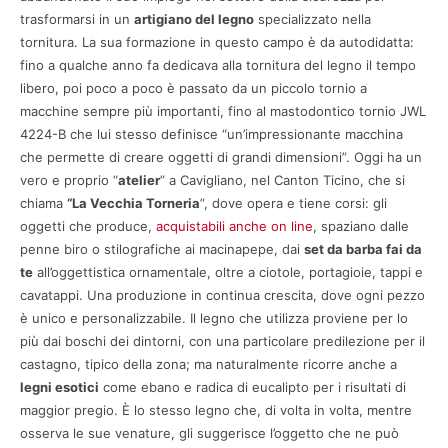
trasformarsi in un
artigiano del legno
specializzato nella
tornitura. La sua formazione in questo campo è da autodidatta:
fino a qualche anno fa dedicava alla tornitura del legno il tempo
libero, poi poco a poco è passato da un piccolo tornio a
macchine sempre più importanti, fino al mastodontico tornio JWL
4224-B che lui stesso definisce “un’impressionante macchina
che permette di creare oggetti di grandi dimensioni”. Oggi ha un
vero e proprio “
atelier
” a Cavigliano, nel Canton Ticino, che si
chiama
“La Vecchia Torneria
”, dove opera e tiene corsi: gli
oggetti che produce,
acquistabili anche on line
, spaziano dalle
penne biro o stilografiche ai macinapepe, dai
set da barba fai da
te
all’oggettistica ornamentale, oltre a ciotole, portagioie, tappi e
cavatappi. Una produzione in continua crescita, dove ogni pezzo
è unico e personalizzabile. Il legno che utilizza proviene per lo
più dai boschi dei dintorni, con una particolare predilezione per il
castagno, tipico della zona; ma naturalmente ricorre anche a
legni esotici
come ebano e radica di eucalipto per i risultati di
maggior pregio. È lo stesso legno che, di volta in volta, mentre
osserva le sue venature, gli suggerisce l’oggetto che ne può