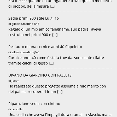
Era il 2009 quando da un rigattiere trovai questo mobiletto
di pioppo, della misura […]
Sedia primi 900 stile Luigi 16
di gilberto.merlino@45
Regalo di un mio amico falegname, suo padre l’aveva
costruita nei primi 900 e […]
Restauro di una cornice anni 40 Capoletto
di gilberto.merlino@45
Cornice anni 40 come è stata trovata, sono state rifatte
tramite calchi di gesso […]
DIVANO DA GIARDINO CON PALLETS
di jessm
Ho realizzato questo progetto assieme a mio marito con
dei pallets recuperati in un […]
Riparazione sedia con cintino
di ciastellan
Una sedia che aveva l’impagliatura oramai in sfascio, ma la