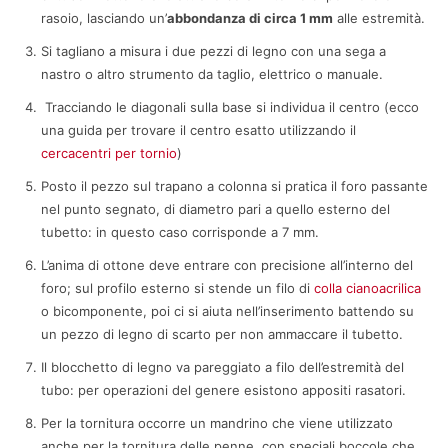
rasoio, lasciando un’
abbondanza di circa 1 mm
alle estremità.
Si tagliano a misura i due pezzi di legno con una sega a
nastro o altro strumento da taglio, elettrico o manuale.
Tracciando le diagonali sulla base si individua il centro (ecco
una guida per trovare il centro esatto utilizzando il
cercacentri per tornio
)
Posto il pezzo sul trapano a colonna si pratica il foro passante
nel punto segnato, di diametro pari a quello esterno del
tubetto: in questo caso corrisponde a 7 mm.
L’anima di ottone deve entrare con precisione all’interno del
foro; sul profilo esterno si stende un filo di
colla cianoacrilica
o bicomponente, poi ci si aiuta nell’inserimento battendo su
un pezzo di legno di scarto per non ammaccare il tubetto.
Il blocchetto di legno va pareggiato a filo dell’estremità del
tubo: per operazioni del genere esistono appositi rasatori.
Per la tornitura occorre un mandrino che viene utilizzato
anche per la tornitura delle penne, con speciali boccole che