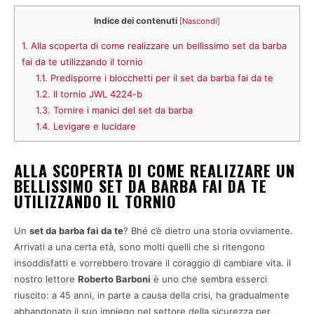
Indice dei contenuti
[
Nascondi
]
1.
Alla scoperta di come realizzare un bellissimo set da barba
fai da te utilizzando il tornio
1.1.
Predisporre i blocchetti per il set da barba fai da te
1.2.
Il tornio JWL 4224-b
1.3.
Tornire i manici del set da barba
1.4.
Levigare e lucidare
ALLA SCOPERTA DI COME REALIZZARE UN
BELLISSIMO SET DA BARBA FAI DA TE
UTILIZZANDO IL TORNIO
Un
set da barba fai da te
? Bhé c’è dietro una storia ovviamente.
Arrivati a una certa età, sono molti quelli che si ritengono
insoddisfatti e vorrebbero trovare il coraggio di cambiare vita. il
nostro lettore
Roberto Barboni
è uno che sembra esserci
riuscito: a 45 anni, in parte a causa della crisi, ha gradualmente
abbandonato il suo impiego nel settore della sicurezza per