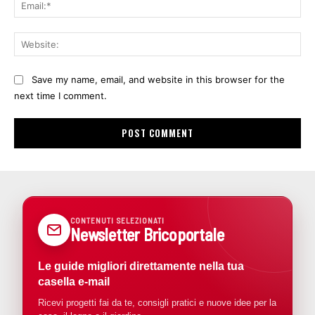
Ema
Web
Save my name, email, and website in this browser for the
next time I comment.
CONTENUTI SELEZIONATI
Newsletter Bricoportale
Le guide migliori direttamente nella tua
casella e-mail
Ricevi progetti fai da te, consigli pratici e nuove idee per la