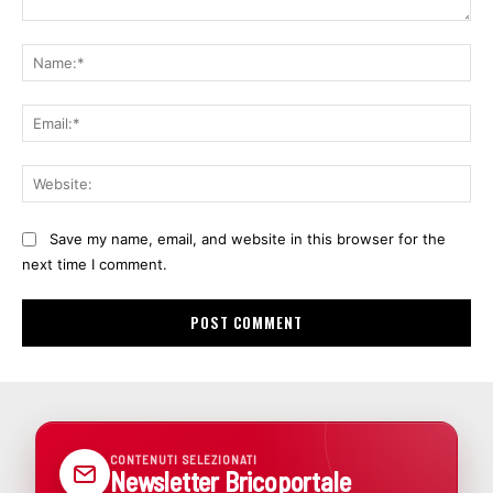
Comment:
Na
Ema
Web
Save my name, email, and website in this browser for the
next time I comment.
CONTENUTI SELEZIONATI
Newsletter Bricoportale