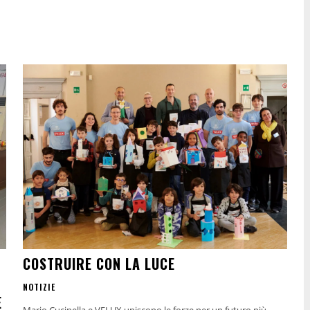
COSTRUIRE CON LA LUCE
NOTIZIE
E
Mario Cucinella e VELUX uniscono le forze per un futuro più