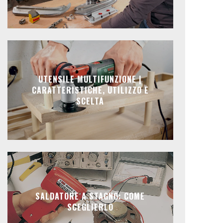
UTENSILE MULTIFUNZIONE |
CARATTERISTICHE, UTILIZZO E
SCELTA
SALDATORE A STAGNO: COME
SCEGLIERLO