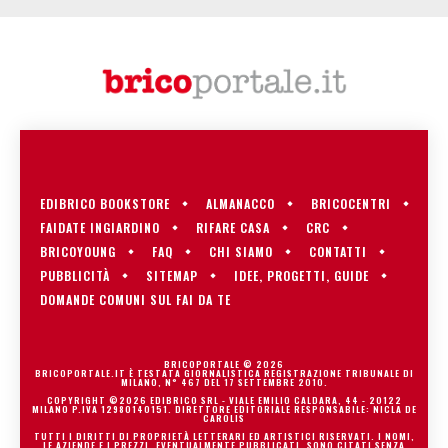
EDIBRICO BOOKSTORE
ALMANACCO
BRICOCENTRI
FAIDATE INGIARDINO
RIFARE CASA
CRC
BRICOYOUNG
FAQ
CHI SIAMO
CONTATTI
PUBBLICITÀ
SITEMAP
IDEE, PROGETTI, GUIDE
DOMANDE COMUNI SUL FAI DA TE
BRICOPORTALE © 2026
BRICOPORTALE.IT È TESTATA GIORNALISTICA REGISTRAZIONE TRIBUNALE DI
MILANO, N° 467 DEL 17 SETTEMBRE 2010.
COPYRIGHT ©2026 EDIBRICO SRL - VIALE EMILIO CALDARA, 44 - 20122
MILANO P.IVA 12980140151. DIRETTORE EDITORIALE RESPONSABILE: NICLA DE
CAROLIS
TUTTI I DIRITTI DI PROPRIETÀ LETTERARI ED ARTISTICI RISERVATI. I NOMI,
LE AZIENDE E I PREZZI, EVENTUALMENTE PUBBLICATI, SONO CITATI SENZA