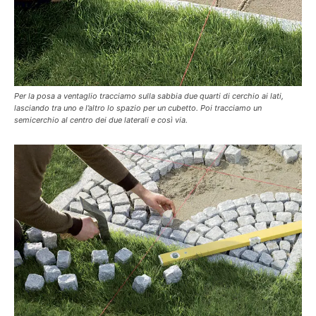
Per la posa a ventaglio tracciamo sulla sabbia due quarti di cerchio ai lati,
lasciando tra uno e l’altro lo spazio per un cubetto. Poi tracciamo un
semicerchio al centro dei due laterali e così via.