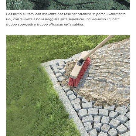
Possiamo aiutarci con una lenza ben tesa per ottenere un primo livellamento.
Poi, con la livella a bolla poggiata sulla superficie, individuiamo i cubetti
troppo sporgenti o troppo affondati nella sabbia.