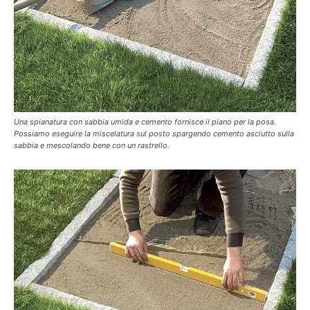
Una spianatura con sabbia umida e cemento fornisce il piano per la posa.
Possiamo eseguire la miscelatura sul posto spargendo cemento asciutto sulla
sabbia e mescolando bene con un rastrello.