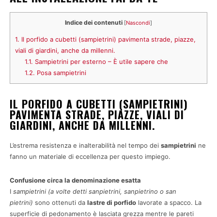
Indice dei contenuti
[
Nascondi
]
1.
Il porfido a cubetti (sampietrini) pavimenta strade, piazze,
viali di giardini, anche da millenni.
1.1.
Sampietrini per esterno – È utile sapere che
1.2.
Posa sampietrini
IL PORFIDO A CUBETTI (SAMPIETRINI)
PAVIMENTA STRADE, PIAZZE, VIALI DI
GIARDINI, ANCHE DA MILLENNI.
L’estrema resistenza e inalterabilità nel tempo dei
sampietrini
ne
fanno un materiale di eccellenza per questo impiego.
Confusione circa la denominazione esatta
I
sampietrini (a volte detti sanpietrini, sanpietrino o san
pietrini)
sono ottenuti da
lastre di porfido
lavorate a spacco. La
superficie di pedonamento è lasciata grezza mentre le pareti