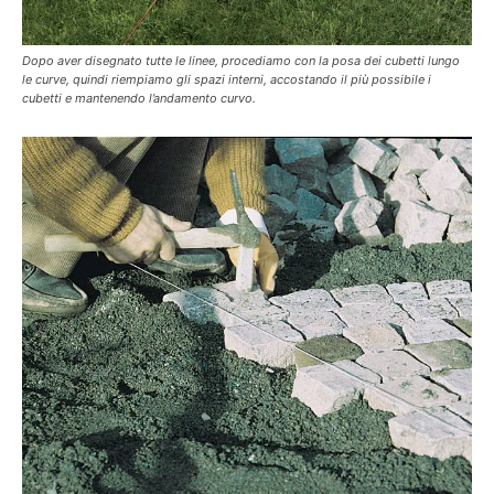
Dopo aver disegnato tutte le linee, procediamo con la posa dei cubetti lungo
le curve, quindi riempiamo gli spazi interni, accostando il più possibile i
cubetti e mantenendo l’andamento curvo.