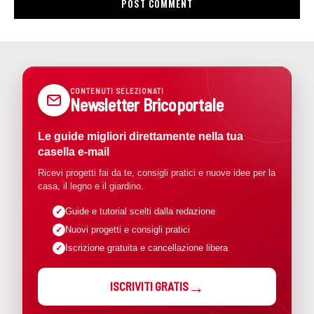
CONTENUTI SELEZIONATI
Newsletter Bricoportale
Le guide migliori direttamente nella tua
casella e-mail
Ricevi progetti fai da te, consigli pratici e nuove idee per la
casa, il legno e il giardino.
Guide e tutorial scelti dalla redazione
Nuovi progetti e consigli pratici
Iscrizione gratuita e cancellazione libera
ISCRIVITI GRATIS