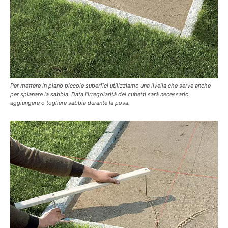
Per mettere in piano piccole superfici utilizziamo una livella che serve anche
per spianare la sabbia. Data l’irregolarità dei cubetti sarà necessario
aggiungere o togliere sabbia durante la posa.