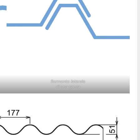
Sormonto laterale
di una greca