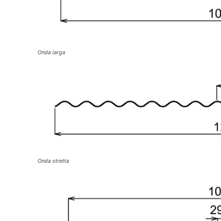
Onda larga
Onda stretta