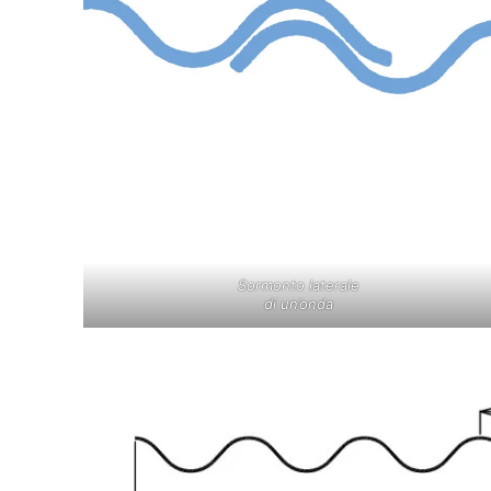
Sormonto laterale
di un’onda