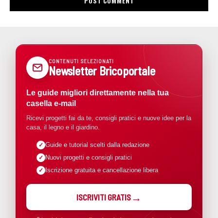
CONTENUTI SELEZIONATI
Newsletter Bricoportale
Le guide migliori direttamente nella tua
casella e-mail
Ricevi progetti fai da te, consigli pratici e nuove idee per la
casa, il legno e il giardino.
Guide e tutorial scelti dalla redazione
Nuovi progetti e consigli pratici
Iscrizione gratuita e cancellazione libera
ISCRIVITI GRATIS