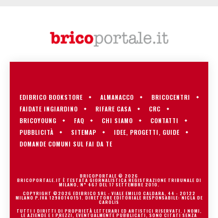
EDIBRICO BOOKSTORE
ALMANACCO
BRICOCENTRI
FAIDATE INGIARDINO
RIFARE CASA
CRC
BRICOYOUNG
FAQ
CHI SIAMO
CONTATTI
PUBBLICITÀ
SITEMAP
IDEE, PROGETTI, GUIDE
DOMANDE COMUNI SUL FAI DA TE
BRICOPORTALE © 2026
BRICOPORTALE.IT È TESTATA GIORNALISTICA REGISTRAZIONE TRIBUNALE DI
MILANO, N° 467 DEL 17 SETTEMBRE 2010.
COPYRIGHT ©2026 EDIBRICO SRL - VIALE EMILIO CALDARA, 44 - 20122
MILANO P.IVA 12980140151. DIRETTORE EDITORIALE RESPONSABILE: NICLA DE
CAROLIS
TUTTI I DIRITTI DI PROPRIETÀ LETTERARI ED ARTISTICI RISERVATI. I NOMI,
LE AZIENDE E I PREZZI, EVENTUALMENTE PUBBLICATI, SONO CITATI SENZA