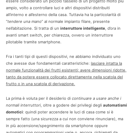
essere considerato un piccolo tassello di un progetto molto più
ampio, volto a controllare luci e altri dispositivi distribuiti
all’interno e all’esterno della casa. Tuttavia ha la particolarità di
“
tendere una mano
” al normale impianto filare, presente
nell’abitazione. Si tratta di un
interruttore intelligente
, d’ora in
avanti smart switch, per chiarezza, ovvero un interruttore
pilotabile tramite smartphone.
Fra i tanti tipi di questi dispositivi, ne abbiamo individuato uno
che avesse due fondamentali caratteristiche:
lasciare intatta la
normale funzionalità dei frutti esistenti; avere dimensioni ridotte,
tanto da potere essere collocato direttamente nella scatola del
frutto o in una scatola di derivazione.
La prima è voluta per il desiderio di
continuare a usare anche i
normali interruttori
, oltre a godere dei privilegi degli
automatismi
domotici
: quindi poter accendere le luci di casa come si è
sempre fatto (una sicurezza a cui non conviene rinunciare), ma
in più accensione/spegnimento da smartphone oppure
automatici con programmazioni varie o, ancora, richiamati da