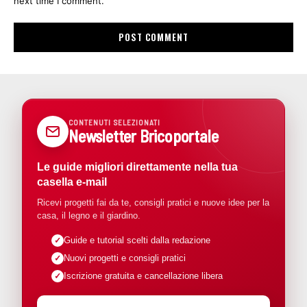
next time I comment.
CONTENUTI SELEZIONATI
Newsletter Bricoportale
Le guide migliori direttamente nella tua
casella e-mail
Ricevi progetti fai da te, consigli pratici e nuove idee per la
casa, il legno e il giardino.
Guide e tutorial scelti dalla redazione
Nuovi progetti e consigli pratici
Iscrizione gratuita e cancellazione libera