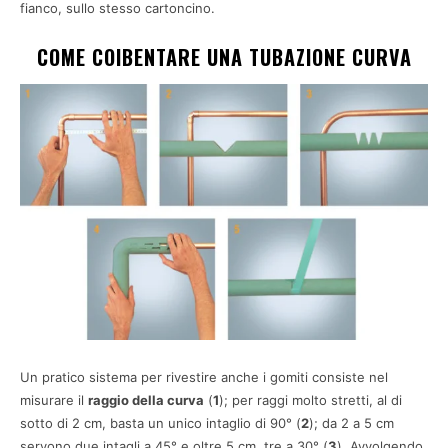
fianco, sullo stesso cartoncino.
COME COIBENTARE UNA TUBAZIONE CURVA
Un pratico sistema per rivestire anche i gomiti consiste nel
misurare il
raggio della curva
(
1
); per raggi molto stretti, al di
sotto di 2 cm, basta un unico intaglio di 90° (
2
); da 2 a 5 cm
servono due intagli a 45° e oltre 5 cm, tre a 30° (
3
). Avvolgendo