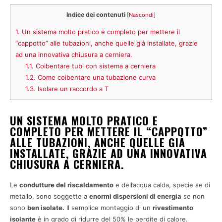
Indice dei contenuti
[
Nascondi
]
1.
Un sistema molto pratico e completo per mettere il
“cappotto” alle tubazioni, anche quelle già installate, grazie
ad una innovativa chiusura a cerniera.
1.1.
Coibentare tubi con sistema a cerniera
1.2.
Come coibentare una tubazione curva
1.3.
Isolare un raccordo a T
UN SISTEMA MOLTO PRATICO E
COMPLETO PER METTERE IL “CAPPOTTO”
ALLE TUBAZIONI, ANCHE QUELLE GIÀ
INSTALLATE, GRAZIE AD UNA INNOVATIVA
CHIUSURA A CERNIERA.
Le
condutture del riscaldamento
e dell’acqua calda, specie se di
metallo, sono soggette a
enormi dispersioni di energia
se non
sono
ben isolate.
Il semplice montaggio di un
rivestimento
isolante
è in grado di ridurre del 50% le perdite di calore.