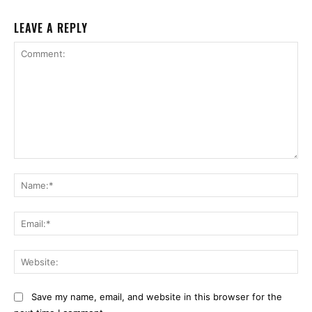
LEAVE A REPLY
Comment:
Na
Ema
Web
Save my name, email, and website in this browser for the