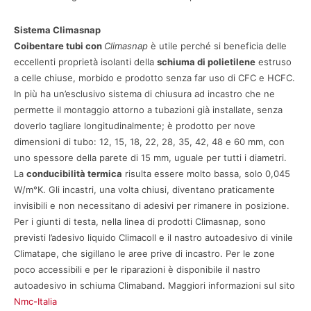
Sistema Climasnap
Coibentare tubi con
Climasnap
è utile perché si beneficia delle
eccellenti proprietà isolanti della
schiuma di polietilene
estruso
a celle chiuse, morbido e prodotto senza far uso di CFC e HCFC.
In più ha un’esclusivo sistema di chiusura ad incastro che ne
permette il montaggio attorno a tubazioni già installate, senza
doverlo tagliare longitudinalmente; è prodotto per nove
dimensioni di tubo: 12, 15, 18, 22, 28, 35, 42, 48 e 60 mm, con
uno spessore della parete di 15 mm, uguale per tutti i diametri.
La
conducibilità termica
risulta essere molto bassa, solo 0,045
W/m°K. Gli incastri, una volta chiusi, diventano praticamente
invisibili e non necessitano di adesivi per rimanere in posizione.
Per i giunti di testa, nella linea di prodotti Climasnap, sono
previsti l’adesivo liquido Climacoll e il nastro autoadesivo di vinile
Climatape, che sigillano le aree prive di incastro. Per le zone
poco accessibili e per le riparazioni è disponibile il nastro
autoadesivo in schiuma Climaband. Maggiori informazioni sul sito
Nmc-Italia