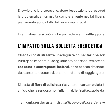
E’ ovvio che la dispersione, dopo l’esecuzione del cappott
la problematica non risulta completamente risolta! Il
pers
pienamente soddisfatti del lavoro realizzato!
Eventualmente si può anche procedere all’insufflaggio fai
L’IMPATTO SULLA BOLLETTA ENERGETICA
Gli edifici costruiti senza un’adeguata
coibentazione
sono
Purtroppo le opere di adeguamento non sono sempre econ
cappotto
o
contropareti isolanti
, sono spesso rimandati
decisamente economici, che permettono di raggiungere
Si tratta di
fibre di cellulosa
ricavate da
carta riciclata
t
amido che la rendono non infiammabile, inattaccabile da m
Tra i vantaggi dei sistemi di
insufflaggio cellulosa
c’è la v