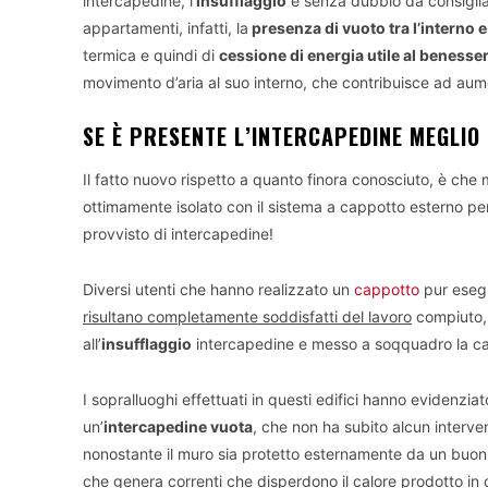
intercapedine, l
’insufflaggio
è senza dubbio da consigliars
appartamenti, infatti, la
presenza di vuoto tra l’interno e
termica e quindi di
cessione di energia utile al benesser
movimento d’aria al suo interno, che contribuisce ad au
SE È PRESENTE L’INTERCAPEDINE MEGLIO
Il fatto nuovo rispetto a quanto finora conosciuto, è che
ottimamente isolato con il sistema a cappotto esterno per
provvisto di intercapedine!
Diversi utenti che hanno realizzato un
cappotto
pur esegu
risultano completamente soddisfatti del lavoro
compiuto, 
all’
insufflaggio
intercapedine e messo a soqquadro la ca
I sopralluoghi effettuati in questi edifici hanno evidenzia
un’
intercapedine vuota
, che non ha subito alcun interven
nonostante il muro sia protetto esternamente da un buon c
che genera correnti che
disperdono il calore prodotto in