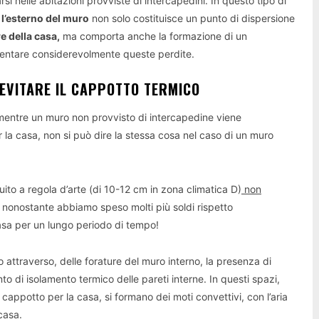
i nelle abitazioni provviste di intercapedini. In questo tipo di
 l’esterno del muro
non solo costituisce un punto di dispersione
e della casa,
ma comporta anche la formazione di un
mentare considerevolmente queste perdite.
 EVITARE IL CAPPOTTO TERMICO
 mentre un muro non provvisto di intercapedine viene
 la casa, non si può dire la stessa cosa nel caso di un muro
ito a regola d’arte (di 10-12 cm in zona climatica D)
non
nonostante abbiamo speso molti più soldi rispetto
sa per un lungo periodo di tempo!
to attraverso, delle forature del muro interno, la presenza di
to di isolamento termico delle pareti interne. In questi spazi,
appotto per la casa, si formano dei moti convettivi, con l’aria
 casa
.