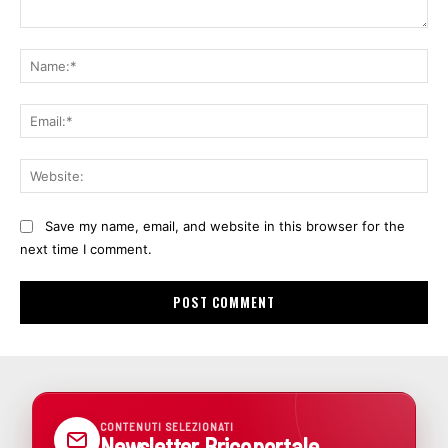
Comment:
Na
Ema
Web
Save my name, email, and website in this browser for the
next time I comment.
CONTENUTI SELEZIONATI
Newsletter Bricoportale