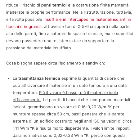
riduce il rischio di
ponti termici
e la costruzione finita manterrà
inalterate le proprie performance. Nella ristrutturazione, tuttavia,
è talvolta possibile
insufflare in intercapedine materiali isolanti in
fiocchi o in granuli
, attraverso fori di Ø 5-6 cm aperti nella parte
alta delle pareti, fino a saturare lo spazio tra esse, ma le superfici
devono possedere una resistenza tale da sopportare la
pressione del materiale insufflato.
Cosa bisogna sapere circa l’isolamento a sandwich:
La
trasmittanza termica
esprime la quantità di calore che
può attraversare il materiale in un dato tempo e a una data
temperatura.
Più il valore è basso, più il materiale isola
efficacemente
. Le pareti di blocchi che incorporano materiali
isolanti garantiscono un valore di 0,16-0,20 W/m °K per
murature spesse circa 50 cm, basti pensare che la parete
esterna di un edificio costruito negli anni ‘60 ha valori di circa
1,11 W/m °K e risulta molto disperdente. I valori limite imposti
dalla normativa sono 0,62-0,33 W/m °K, perciò con questi