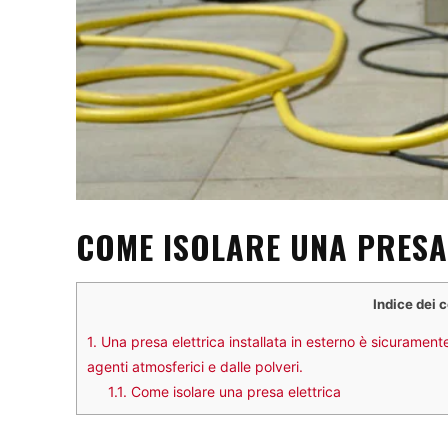
COME ISOLARE UNA PRESA 
Indice dei 
1.
Una presa elettrica installata in esterno è sicuramen
agenti atmosferici e dalle polveri.
1.1.
Come isolare una presa elettrica