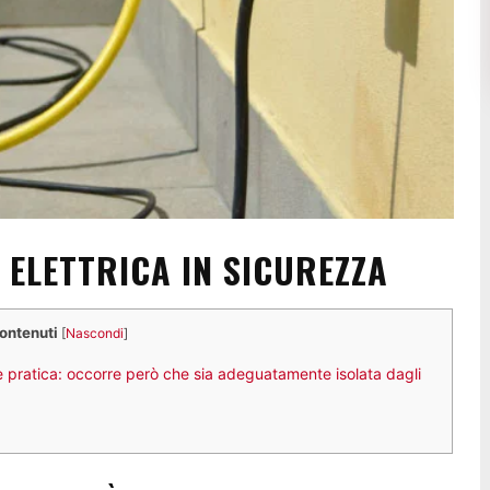
ELETTRICA IN SICUREZZA
contenuti
[
Nascondi
]
te pratica: occorre però che sia adeguatamente isolata dagli