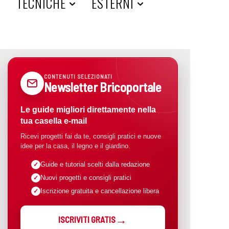
A
TECNICHE
ESTERNI
CONTENUTI SELEZIONATI
Newsletter Bricoportale
Le guide migliori direttamente nella
tua casella e-mail
Ricevi progetti fai da te, consigli pratici e nuove
idee per la casa, il legno e il giardino.
Guide e tutorial scelti dalla redazione
Nuovi progetti e consigli pratici
Iscrizione gratuita e cancellazione libera
ISCRIVITI GRATIS