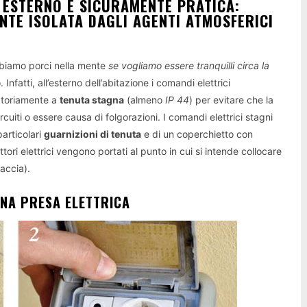
N ESTERNO È SICURAMENTE PRATICA:
TE ISOLATA DAGLI AGENTI ATMOSFERICI
bbiamo porci nella mente
se vogliamo essere tranquilli circa la
Infatti, all’esterno dell’abitazione i comandi elettrici
gatoriamente a
tenuta stagna
(almeno
IP 44
) per evitare che la
rcuiti o essere causa di folgorazioni. I comandi elettrici stagni
particolari
guarnizioni di tenuta
e di un coperchietto con
ori elettrici vengono portati al punto in cui si intende collocare
accia).
UNA PRESA ELETTRICA