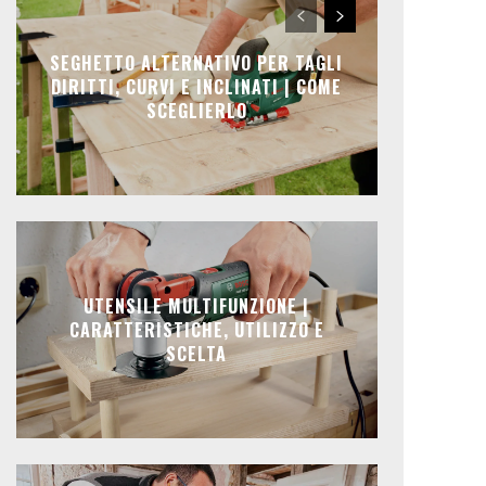
SEGHETTO ALTERNATIVO PER TAGLI
DIRITTI, CURVI E INCLINATI | COME
SCEGLIERLO
UTENSILE MULTIFUNZIONE |
CARATTERISTICHE, UTILIZZO E
SCELTA