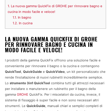
1.
La nuova gamma QuickFix di GROHE per rinnovare bagno e
cucina in modo facile e veloce!
1.1.
In bagno
1.2.
In cucina
LA NUOVA GAMMA QUICKFIX DI GROHE
PER RINNOVARE BAGNO E CUCINA IN
MODO FACILE E VELOCE!
I prodotti della gamma QuickFix offrono una soluzione facile e
conveniente per rinnovare il bagno o la cucina e contengono
QuickTool
,
QuickGuide
e
QuickVideo
, un kit personalizzato che
rende l’installazione di nuovi rubinetti incredibilmente semplice.
Lo
strumento 3in1 QuickTool
combina tutti gli attrezzi necessari
per installare o manutenere un rubinetto per il bagno della
gamma
GROHE
QuickFix. Per i miscelatori da cucina, invece, il
sistema di fissaggio è super facile e non sono necessari altri
strumenti. Le
QuickGuide
, manuali chiari e semplici completi di