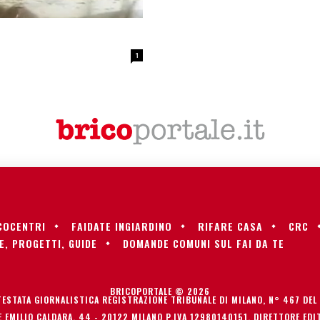
1
COCENTRI
FAIDATE INGIARDINO
RIFARE CASA
CRC
E, PROGETTI, GUIDE
DOMANDE COMUNI SUL FAI DA TE
BRICOPORTALE © 2026
TESTATA GIORNALISTICA REGISTRAZIONE TRIBUNALE DI MILANO, N° 467 DEL
 EMILIO CALDARA, 44 - 20122 MILANO P.IVA 12980140151. DIRETTORE EDIT