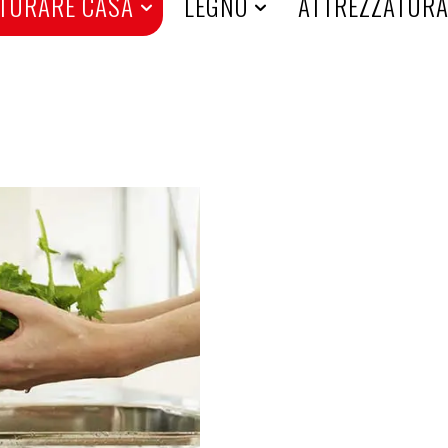
TURARE CASA
LEGNO
ATTREZZATUR