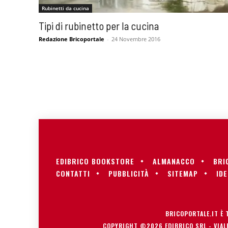
Rubinetti da cucina
Tipi di rubinetto per la cucina
Redazione Bricoportale
-
24 Novembre 2016
EDIBRICO BOOKSTORE
ALMANACCO
BRI
CONTATTI
PUBBLICITÀ
SITEMAP
IDE
BRICOPORTALE.IT È 
COPYRIGHT ©2026 EDIBRICO SRL - VIALE