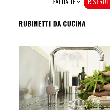
H
FAI DA TE
RISTRUT
O
RUBINETTI DA CUCINA
M
E