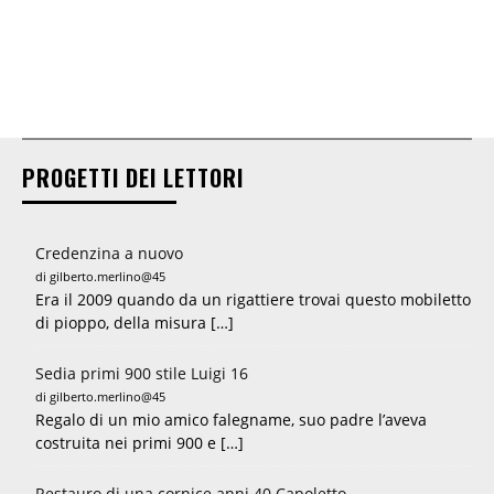
PROGETTI DEI LETTORI
Credenzina a nuovo
di gilberto.merlino@45
Era il 2009 quando da un rigattiere trovai questo mobiletto
di pioppo, della misura […]
Sedia primi 900 stile Luigi 16
di gilberto.merlino@45
Regalo di un mio amico falegname, suo padre l’aveva
costruita nei primi 900 e […]
Restauro di una cornice anni 40 Capoletto