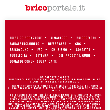
EDIBRICO BOOKSTORE
ALMANACCO
BRICOCENTRI
FAIDATE INGIARDINO
RIFARE CASA
CRC
BRICOYOUNG
FAQ
CHI SIAMO
CONTATTI
PUBBLICITÀ
SITEMAP
IDEE, PROGETTI, GUIDE
DOMANDE COMUNI SUL FAI DA TE
BRICOPORTALE © 2026
BRICOPORTALE.IT È TESTATA GIORNALISTICA REGISTRAZIONE TRIBUNALE DI
MILANO, N° 467 DEL 17 SETTEMBRE 2010.
COPYRIGHT ©2026 EDIBRICO SRL - VIALE EMILIO CALDARA, 44 - 20122
MILANO P.IVA 12980140151. DIRETTORE EDITORIALE RESPONSABILE: NICLA DE
CAROLIS
TUTTI I DIRITTI DI PROPRIETÀ LETTERARI ED ARTISTICI RISERVATI. I NOMI,
LE AZIENDE E I PREZZI, EVENTUALMENTE PUBBLICATI, SONO CITATI SENZA
RESPONSABILITÀ DI BRICOPORTALE.IT, A PURO TITOLO INFORMATIVO PER
RENDERE UN SERVIZIO AI NAVIGATORI. IL PORTALE NON SI ASSUME ALCUNA
RESPONSABILITÀ CIRCA LA CONFORMITÀ ALLE VIGENTI LEGGI SULLE NORME DI
SICUREZZA DELLE REALIZZAZIONI. NEL SITO SONO PRESENTI PRODOTTI
AMAZON; IN QUALITÀ DI AFFILIATO AMAZON RICEVIAMO UN GUADAGNO DAGLI