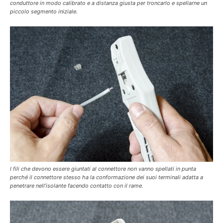
conduttore in modo calibrato e a distanza giusta per troncarlo e spellarne un
piccolo segmento iniziale.
I fili che devono essere giuntati al connettore non vanno spellati in punta
perché il connettore stesso ha la conformazione dei suoi terminali adatta a
penetrare nell’isolante facendo contatto con il rame.