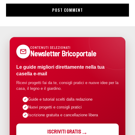
CONTENUTI SELEZIONATI
Newsletter Bricoportale
Le guide migliori direttamente nella tua
casella e-mail
Ricevi progetti fai da te, consigli pratici e nuove idee per la
casa, il legno e il giardino.
Guide e tutorial scelti dalla redazione
Nuovi progetti e consigli pratici
Iscrizione gratuita e cancellazione libera
ISCRIVITI GRATIS