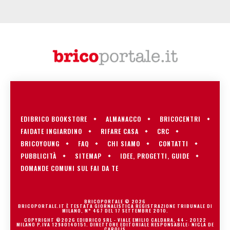
EDIBRICO BOOKSTORE
ALMANACCO
BRICOCENTRI
FAIDATE INGIARDINO
RIFARE CASA
CRC
BRICOYOUNG
FAQ
CHI SIAMO
CONTATTI
PUBBLICITÀ
SITEMAP
IDEE, PROGETTI, GUIDE
DOMANDE COMUNI SUL FAI DA TE
BRICOPORTALE © 2026
BRICOPORTALE.IT È TESTATA GIORNALISTICA REGISTRAZIONE TRIBUNALE DI
MILANO, N° 467 DEL 17 SETTEMBRE 2010.
COPYRIGHT ©2026 EDIBRICO SRL - VIALE EMILIO CALDARA, 44 - 20122
MILANO P.IVA 12980140151. DIRETTORE EDITORIALE RESPONSABILE: NICLA DE
CAROLIS