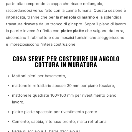
parte alta comprende la cappa che ricade nell’angolo,
raccordandosi verso l’alto con la canna fumaria. Questa sezione è
intonacata, tranne che per la
mensola di marmo
e la splendida
travatura ricavata da un tronco di ginepro. Sopra il piano di lavoro
la parete invece è rifinita con
pietre piatte
che salgono da terra,
circondano il rubinetto e due mosaici tunisini che alleggeriscono
e impreziosiscono l’intera costruzione.
COSA SERVE PER COSTRUIRE UN ANGOLO
COTTURA IN MURATURA
Mattoni pieni per basamento,
mattonelle refrattarie spesse 30 mm per piano focolare,
mattonelle quadrate 100×100 mm per rivestimento piano
lavoro,
pietre piatte spaccate per rivestimento parete
Cemento, sabbia, intonaco pronto, malta refrattaria
Barre di acciaio a T, barre d’acciaio a L,