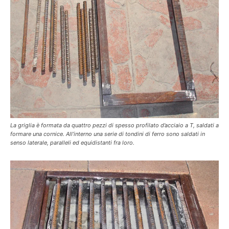
La griglia è formata da quattro pezzi di spesso profilato d’acciaio a T, saldati a
formare una cornice. All’interno una serie di tondini di ferro sono saldati in
senso laterale, paralleli ed equidistanti fra loro.