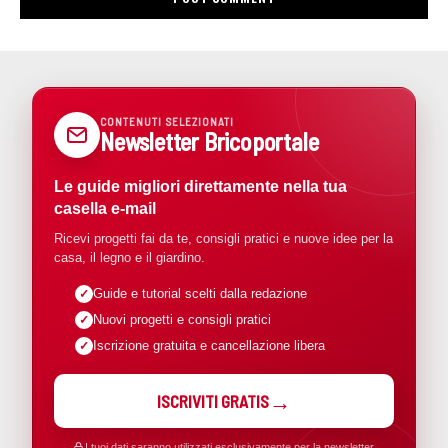
CONTENUTI SELEZIONATI
Newsletter Bricoportale
Le guide migliori direttamente nella tua
casella e-mail
Ricevi progetti fai da te, consigli pratici e nuove idee per la
casa, il legno e il giardino.
Guide e tutorial scelti dalla redazione
Nuovi progetti e consigli pratici
Iscrizione gratuita e cancellazione libera
ISCRIVITI GRATIS
I tuoi dati saranno utilizzati esclusivamente per la newsletter.