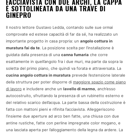
FACCIAVISTA CON DUE ARCHI, LA CAPPA
È SOTTOLINEATA DA UNA TRAVE DI
GINEPRO
Il nostro lettore Gustavo Ledda, contando sulle sue ormai
comprovate ed estese capacità di far da sé, ha realizzato un
importante progetto in casa propria: un
angolo cottura in
muratura fai da te
. La posizione scelta per l’installazione è
guidata dalla presenza di una
canna fumaria
che corre
esattamente in quell’angolo fra i due muri, ma parte da sopra la
soletta del primo piano, che quindi va forata e attraversata. La
cucina angolo cottura in muratura
prevede l’estensione laterale
della struttura per poter disporre di
maggiore spazio come piano
di lavoro
e includere anche un
lavello di marmo
, anch’esso
autocostruito, sfruttando la presenza di un rubinetto esterno e
del relativo scarico dell’acqua. La parte bassa della costruzione è
fatta con mattoni pieni e rifinita facciavista. Alleggeriscono
l’insieme due aperture ad arco ben fatte, una chiusa con due
antine rustiche, fatte con perline impregnate color mogano, e
una lasciata aperta per l’alloggiamento della legna da ardere. La