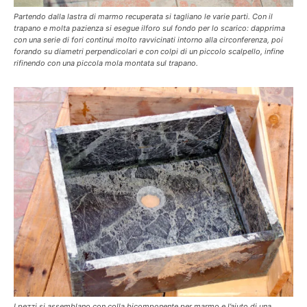
Partendo dalla lastra di marmo recuperata si tagliano le varie parti. Con il
trapano e molta pazienza si esegue ilforo sul fondo per lo scarico: dapprima
con una serie di fori continui molto ravvicinati intorno alla circonferenza, poi
forando su diametri perpendicolari e con colpi di un piccolo scalpello, infine
rifinendo con una piccola mola montata sul trapano.
I pezzi si assemblano con colla bicomponente per marmo e l’aiuto di una