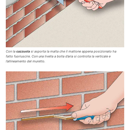
Con la
cazzuola
si asporta la malta che il mattone appena posizionato ha
fatto fuoriuscire. Con una livella a bolla d’aria si controlla la verticale e
l’allineamento del muretto.