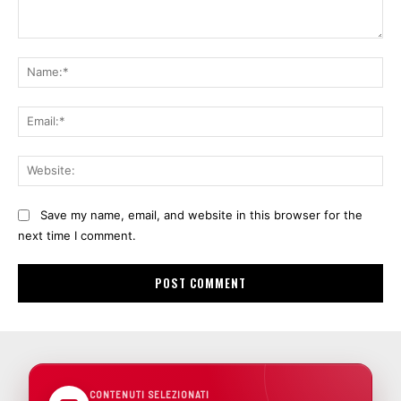
Comment:
Na
Ema
Web
Save my name, email, and website in this browser for the
next time I comment.
CONTENUTI SELEZIONATI