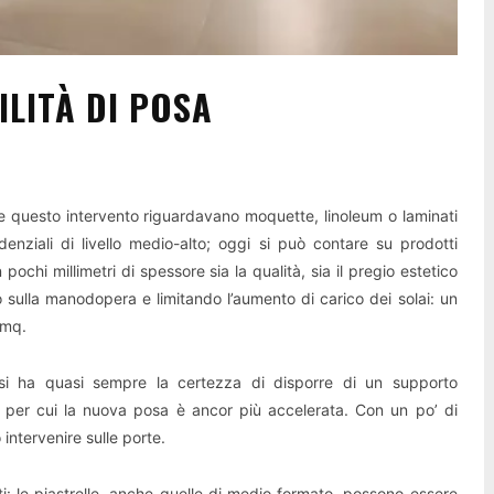
ILITÀ DI POSA
re questo intervento riguardavano moquette, linoleum o laminati
enziali di livello medio-alto; oggi si può contare su prodotti
pochi millimetri di spessore sia la qualità, sia il pregio estetico
 sulla manodopera e limitando l’aumento di carico dei solai: un
/mq.
i ha quasi sempre la certezza di disporre di un supporto
, per cui la nuova posa è ancor più accelerata. Con un po’ di
intervenire sulle porte.
ti: le piastrelle, anche quelle di medio formato, possono essere