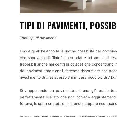
TIPI DI PAVIMENTI, POSSIB
Tanti tipi di pavimenti
Fino a qualche anno fa le uniche possibilità per compie
che sapevano di “finto”, poco adatte ad ambienti resid
(reperibili anche nei centri bricolage) che concentrano in 
dei pavimenti tradizionali, facendo risparmiare non poco
rivestimento di grès spesso 3 mm pesa poco più di 7 kg
Sovrapponendo un pavimento ad uno già esistente s
perfettamente livellato che non richiede aggiustamenti
fortuna, lo spessore totale non rende neppure necessario 
In molti casi non occorre fissare il pavimento con collan