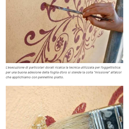
L’esecuzione di particolari dorati ricalca la tecnica utilizzata per l’oggettistica:
per una buona adesione della foglia d’oro si stende la colla “missione” all’alcol
che applichiamo con pennellino piatto.