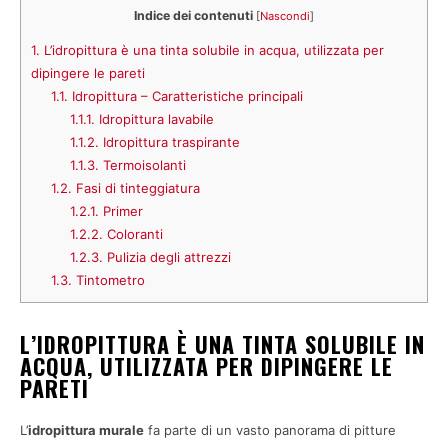
Indice dei contenuti
[
Nascondi
]
1.
L’idropittura è una tinta solubile in acqua, utilizzata per
dipingere le pareti
1.1.
Idropittura – Caratteristiche principali
1.1.1.
Idropittura lavabile
1.1.2.
Idropittura traspirante
1.1.3.
Termoisolanti
1.2.
Fasi di tinteggiatura
1.2.1.
Primer
1.2.2.
Coloranti
1.2.3.
Pulizia degli attrezzi
1.3.
Tintometro
L’IDROPITTURA È UNA TINTA SOLUBILE IN
ACQUA, UTILIZZATA PER DIPINGERE LE
PARETI
L’
idropittura murale
fa parte di un vasto panorama di pitture