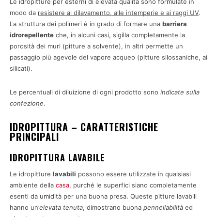
Le idropitture per esterni di elevata qualità sono formulate in
modo da
resistere al dilavamento, alle intemperie e ai raggi UV
.
La struttura dei polimeri è in grado di formare una
barriera
idrorepellente
che, in alcuni casi, sigilla completamente la
porosità dei muri (pitture a solvente), in altri permette un
passaggio più agevole del vapore acqueo (pitture silossaniche, ai
silicati).
Le percentuali di diluizione di ogni prodotto sono
indicate sulla
confezione
.
IDROPITTURA – CARATTERISTICHE
PRINCIPALI
IDROPITTURA LAVABILE
Le idropitture
lavabili
possono essere utilizzate in qualsiasi
ambiente della
casa
, purché le superfici siano completamente
esenti da umidità per una buona presa. Queste pitture lavabili
hanno un’
elevata tenuta
, dimostrano buona
pennellabilità
ed