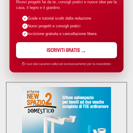
Ricevi progetti fai da te, consigli pratici e nuove idee per la
casa, il legno e il giardino.
Guide e tutorial scelti dalla redazione
Nuovi progetti e consigli pratici
Iscrizione gratuita e cancellazione libera
ISCRIVITI GRATIS
I tuoi dati saranno utilizzati esclusivamente per la newsletter.