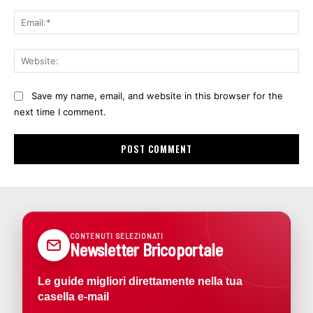
Ema
Web
Save my name, email, and website in this browser for the
next time I comment.
CONTENUTI SELEZIONATI
Newsletter Bricoportale
Le guide migliori direttamente nella tua
casella e-mail