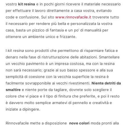
vostro
kit resina
e in pochi giorni ricevere il materiale necessario
per effettuare il lavoro direttamente a casa vostra, evitando
code e confusione.
Sul sito
www.rinnovafacile.it
troverete tutto
il necessario per rendere più bella e personalizzata la vostra
casa, basta un pizzico di fantasia e un po’ di manualità per
ottenere un ambiente unico e frizzante.
I
kit resina
sono prodotti che permettono di risparmiare fatica e
denaro nella fase di ristrutturazione delle abitazioni.
Smantellare
un vecchio pavimento è un impresa costosa, ma con la resina
non sarà necessario; grazie al suo basso spessore e alla sua
semplicità di coesione con la vecchia superficie la resina è
facilmente sovrapponibile ai vecchi rivestimenti.
Niente detriti da
smaltire
e niente porte da tagliare, dovrete solo scegliere il
colore che vi piace e il tipo di finitura che preferite, e poi il resto
è davvero molto semplice armatevi di pennello e creatività e
iniziate a dipingere.
Rinnovafacile mette a disposizione
nove colori
moda pronti alla