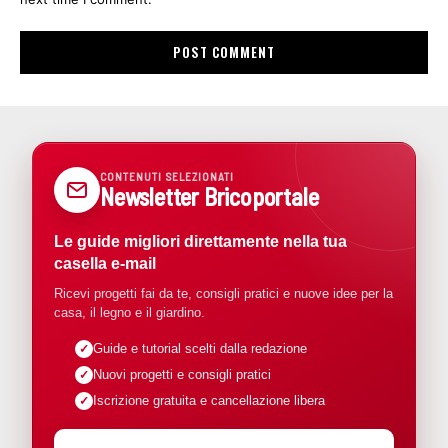
CONTENUTI SELEZIONATI
Newsletter Bricoportale
Le guide migliori direttamente nella tua
casella e-mail
Ricevi progetti fai da te, consigli pratici e nuove idee per la
casa, il legno e il giardino.
Guide e tutorial scelti dalla redazione
Nuovi progetti e consigli pratici
Iscrizione gratuita e cancellazione libera