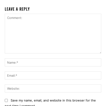
LEAVE A REPLY
Comment:
Na
Ema
Web
Save my name, email, and website in this browser for the
next time I comment.