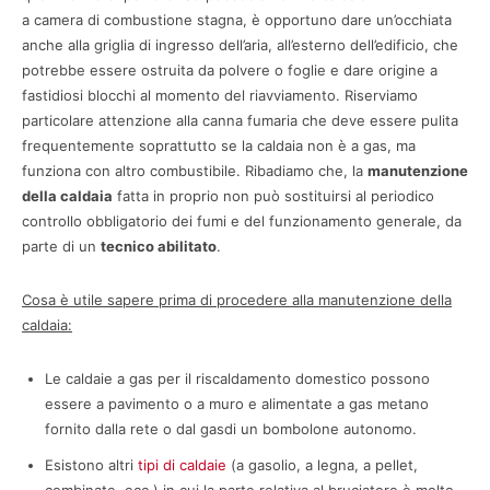
a camera di combustione stagna, è opportuno dare un’occhiata
anche alla griglia di ingresso dell’aria, all’esterno dell’edificio, che
potrebbe essere ostruita da polvere o foglie e dare origine a
fastidiosi blocchi al momento del riavviamento. Riserviamo
particolare attenzione alla canna fumaria che deve essere pulita
frequentemente soprattutto se la caldaia non è a gas, ma
funziona con altro combustibile. Ribadiamo che, la
manutenzione
della caldaia
fatta in proprio non può sostituirsi al periodico
controllo obbligatorio dei fumi e del funzionamento generale, da
parte di un
tecnico abilitato
.
Cosa è utile sapere prima di procedere alla manutenzione della
caldaia:
Le caldaie a gas per il riscaldamento domestico possono
essere a pavimento o a muro e alimentate a gas metano
fornito dalla rete o dal gasdi un bombolone autonomo.
Esistono altri
tipi di caldaie
(a gasolio, a legna, a pellet,
combinate, ecc.) in cui la parte relativa al bruciatore è molto