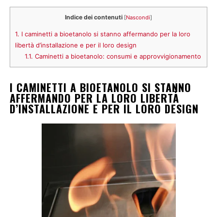
Indice dei contenuti
[
Nascondi
]
1.
I caminetti a bioetanolo si stanno affermando per la loro
libertà d’installazione e per il loro design
1.1.
Caminetti a bioetanolo: consumi e approvvigionamento
I CAMINETTI A BIOETANOLO SI STANNO
AFFERMANDO PER LA LORO LIBERTÀ
D’INSTALLAZIONE E PER IL LORO DESIGN