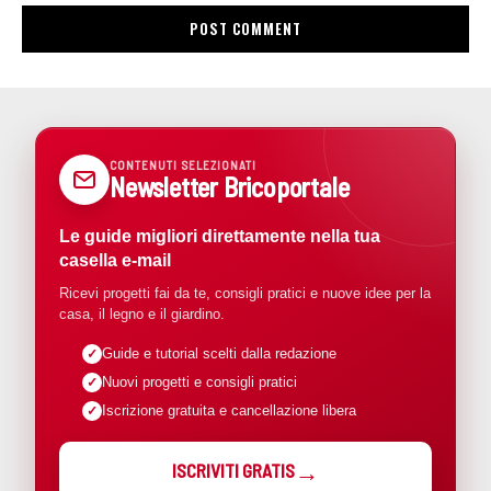
CONTENUTI SELEZIONATI
Newsletter Bricoportale
Le guide migliori direttamente nella tua
casella e-mail
Ricevi progetti fai da te, consigli pratici e nuove idee per la
casa, il legno e il giardino.
Guide e tutorial scelti dalla redazione
Nuovi progetti e consigli pratici
Iscrizione gratuita e cancellazione libera
ISCRIVITI GRATIS