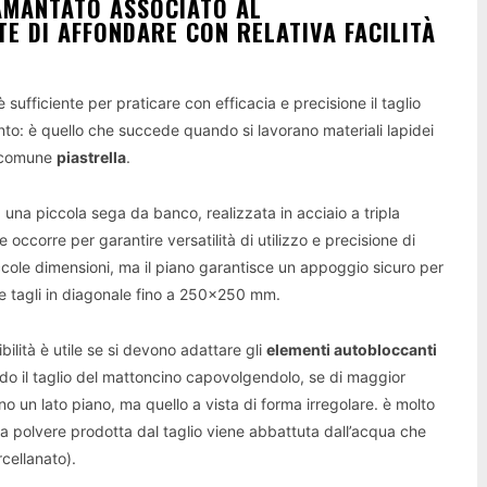
IAMANTATO ASSOCIATO AL
 DI AFFONDARE CON RELATIVA FACILITÀ
 sufficiente per praticare con efficacia e precisione il taglio
nto: è quello che succede quando si lavorano materiali lapidei
a comune
piastrella
.
 a una piccola sega da banco, realizzata in acciaio a tripla
 occorre per garantire versatilità di utilizzo e precisione di
iccole dimensioni, ma il piano garantisce un appoggio sicuro per
are tagli in diagonale fino a 250×250 mm.
bilità è utile se si devono adattare gli
elementi autobloccanti
o il taglio del mattoncino capovolgendolo, se di maggior
o un lato piano, ma quello a vista di forma irregolare. è molto
 la polvere prodotta dal taglio viene abbattuta dall’acqua che
rcellanato).