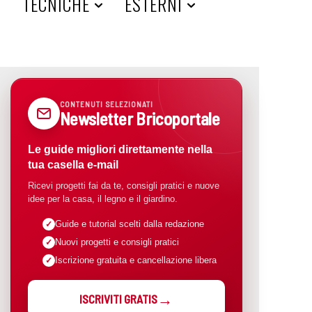
A
TECNICHE
ESTERNI
CONTENUTI SELEZIONATI
Newsletter Bricoportale
Le guide migliori direttamente nella
tua casella e-mail
Ricevi progetti fai da te, consigli pratici e nuove
idee per la casa, il legno e il giardino.
Guide e tutorial scelti dalla redazione
Nuovi progetti e consigli pratici
Iscrizione gratuita e cancellazione libera
ISCRIVITI GRATIS