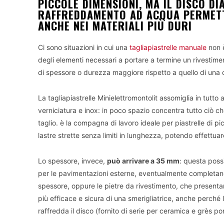
PICCOLE DIMENSIONI, MA IL DISCO D
RAFFREDDAMENTO AD ACQUA PERMETTE
ANCHE NEI MATERIALI PIÙ DURI
Ci sono situazioni in cui una
tagliapiastrelle manuale
non è
degli elementi necessari a portare a termine un rivestime
di spessore o durezza maggiore rispetto a quello di un
La tagliapiastrelle Minielettromontolit assomiglia in tutto
verniciatura e inox: in poco spazio concentra tutto ciò che
taglio. è la compagna di lavoro ideale per piastrelle di p
lastre strette senza limiti in lunghezza, potendo effettu
Lo spessore, invece,
può arrivare a 35 mm
: questa possi
per le pavimentazioni esterne, eventualmente completand
spessore, oppure le pietre da rivestimento, che presentan
più efficace e sicura di una smerigliatrice, anche perché
raffredda il disco (fornito di serie per ceramica e grès po