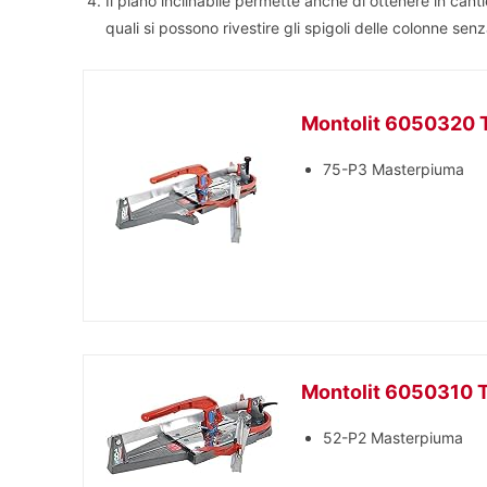
Il piano inclinabile permette anche di ottenere in cantie
quali si possono rivestire gli spigoli delle colonne senz
Montolit 6050320 Ta
75-P3 Masterpiuma
Montolit 6050310 Ta
52-P2 Masterpiuma