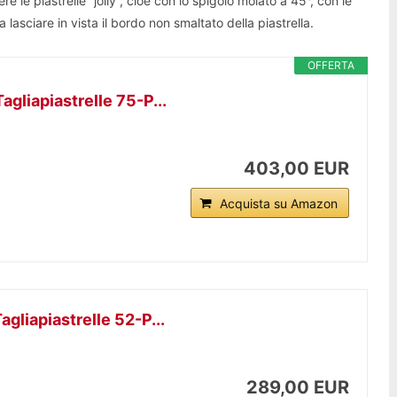
re le piastrelle “jolly”, cioè con lo spigolo molato a 45°, con le
a lasciare in vista il bordo non smaltato della piastrella.
OFFERTA
gliapiastrelle 75-P...
403,00 EUR
Acquista su Amazon
gliapiastrelle 52-P...
289,00 EUR