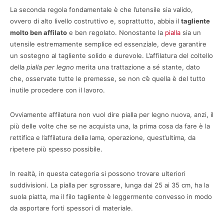
La seconda regola fondamentale è che l’utensile sia valido,
ovvero di alto livello costruttivo e, soprattutto, abbia il
tagliente
molto ben affilato
e ben regolato. Nonostante la
pialla
sia un
utensile estremamente semplice ed essenziale, deve garantire
un sostegno al tagliente solido e durevole. L’affilatura del coltello
della
pialla per legno
merita una trattazione a sé stante, dato
che, osservate tutte le premesse, se non c’è quella è del tutto
inutile procedere con il lavoro.
Ovviamente affilatura non vuol dire pialla per legno nuova, anzi, il
più delle volte che se ne acquista una, la prima cosa da fare è la
rettifica e l’affilatura della lama, operazione, quest’ultima, da
ripetere più spesso possibile.
In realtà, in questa categoria si possono trovare ulteriori
suddivisioni. La pialla per sgrossare, lunga dai 25 ai 35 cm, ha la
suola piatta, ma il filo tagliente è leggermente convesso in modo
da asportare forti spessori di materiale.