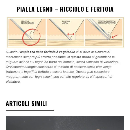
PIALLA LEGNO – RICCIOLO E FERITOIA
Quando l’
ampiezza della feritoia è regolabile
ci si deve assicurare di
mantenerla sempre più stretta possibile. In questo modo si garantisce la
migliore azione sul legno da parte del coltello, senza l’innesco di vibrazioni.
Ovviamente bisogna consentire al truciolo di passare senza che venga
trattenuto e ingolfi la feritoia stessa e la buca. Questo può succedere
maggiormente con legni teneri, con coltello regolato su alti spessori di
piallatura.
ARTICOLI SIMILI