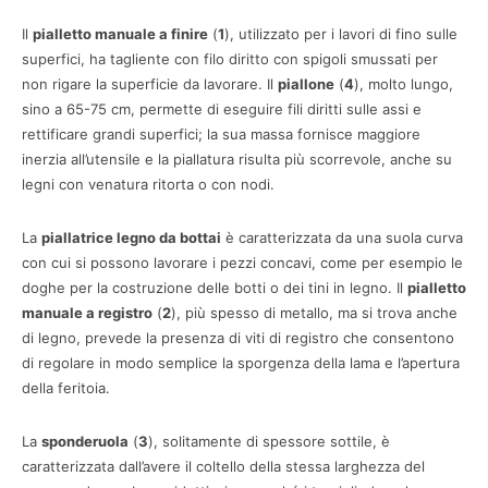
Il
pialletto manuale a finire
(
1
), utilizzato per i lavori di fino sulle
superfici, ha tagliente con filo diritto con spigoli smussati per
non rigare la superficie da lavorare. Il
piallone
(
4
), molto lungo,
sino a 65-75 cm, permette di eseguire fili diritti sulle assi e
rettificare grandi superfici; la sua massa fornisce maggiore
inerzia all’utensile e la piallatura risulta più scorrevole, anche su
legni con venatura ritorta o con nodi.
La
piallatrice legno da bottai
è caratterizzata da una suola curva
con cui si possono lavorare i pezzi concavi, come per esempio le
doghe per la costruzione delle botti o dei tini in legno. Il
pialletto
manuale a registro
(
2
), più spesso di metallo, ma si trova anche
di legno, prevede la presenza di viti di registro che consentono
di regolare in modo semplice la sporgenza della lama e l’apertura
della feritoia.
La
sponderuola
(
3
), solitamente di spessore sottile, è
caratterizzata dall’avere il coltello della stessa larghezza del