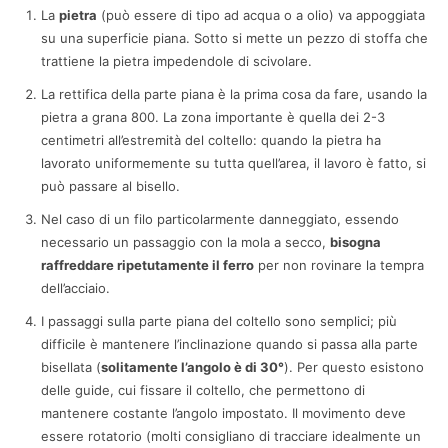
La
pietra
(può essere di tipo ad acqua o a olio) va appoggiata
su una superficie piana. Sotto si mette un pezzo di stoffa che
trattiene la pietra impedendole di scivolare.
La rettifica della parte piana è la prima cosa da fare, usando la
pietra a grana 800. La zona importante è quella dei 2-3
centimetri all’estremità del coltello: quando la pietra ha
lavorato uniformemente su tutta quell’area, il lavoro è fatto, si
può passare al bisello.
Nel caso di un filo particolarmente danneggiato, essendo
necessario un passaggio con la mola a secco,
bisogna
raffreddare ripetutamente il ferro
per non rovinare la tempra
dell’acciaio.
I passaggi sulla parte piana del coltello sono semplici; più
difficile è mantenere l’inclinazione quando si passa alla parte
bisellata (
solitamente l’angolo è di 30°
). Per questo esistono
delle guide, cui fissare il coltello, che permettono di
mantenere costante l’angolo impostato. Il movimento deve
essere rotatorio (molti consigliano di tracciare idealmente un