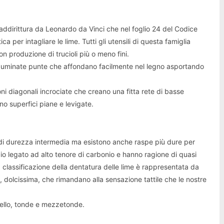
addirittura da Leonardo da Vinci che nel foglio 24 del Codice
 per intagliare le lime. Tutti gli utensili di questa famiglia
con produzione di trucioli più o meno fini.
acuminate punte che affondano facilmente nel legno asportando
oni diagonali incrociate che creano una fitta rete di basse
no superfici piane e levigate.
 di durezza intermedia ma esistono anche raspe più dure per
aio legato ad alto tenore di carbonio e hanno ragione di quasi
 La classificazione della dentatura delle lime è rappresentata da
, dolcissima, che rimandano alla sensazione tattile che le nostre
ltello, tonde e mezzetonde.