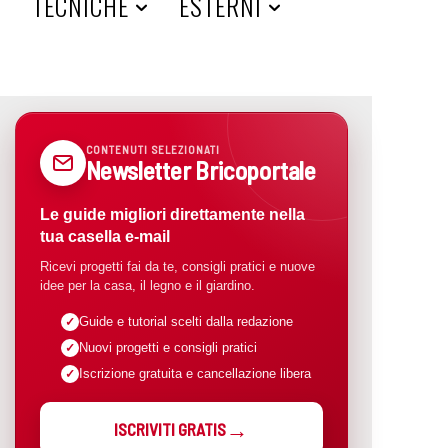
A
TECNICHE
ESTERNI
CONTENUTI SELEZIONATI
Newsletter Bricoportale
Le guide migliori direttamente nella
tua casella e-mail
Ricevi progetti fai da te, consigli pratici e nuove
idee per la casa, il legno e il giardino.
Guide e tutorial scelti dalla redazione
Nuovi progetti e consigli pratici
Iscrizione gratuita e cancellazione libera
ISCRIVITI GRATIS