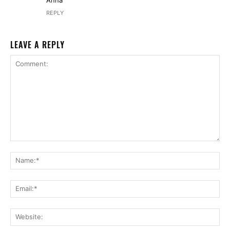
REPLY
LEAVE A REPLY
Comment:
Na
Ema
Web