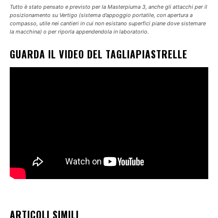
Tutto è stato pensato e previsto per la Masterpiuma 3, anche gli attacchi per il
posizionamento su Vertigo (sistema d’appoggio portatile, con apertura a
compasso, utile nei cantieri in cui non esistano superfici piane dove sistemare
la macchina) o per riporla appendendola in laboratorio.
GUARDA IL VIDEO DEL TAGLIAPIASTRELLE
ARTICOLI SIMILI