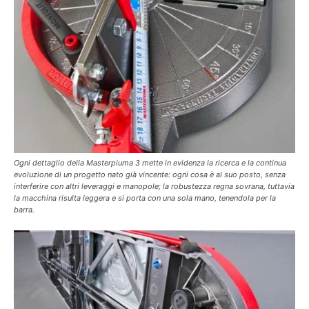
Ogni dettaglio della Masterpiuma 3 mette in evidenza la ricerca e la continua
evoluzione di un progetto nato già vincente: ogni cosa è al suo posto, senza
interferire con altri leveraggi e manopole; la robustezza regna sovrana, tuttavia
la macchina risulta leggera e si porta con una sola mano, tenendola per la
barra.