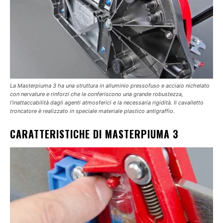
La Masterpiuma 3 ha una struttura in alluminio pressofuso e acciaio nichelato
con nervature e rinforzi che le conferiscono una grande robustezza,
l’inattaccabilità dagli agenti atmosferici e la necessaria rigidità. Il cavalletto
troncatore è realizzato in speciale materiale plastico antigraffio.
CARATTERISTICHE DI MASTERPIUMA 3