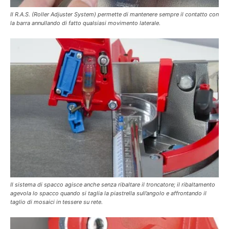
Il R.A.S. (Roller Adjuster System) permette di mantenere sempre il contatto con
la barra annullando di fatto qualsiasi movimento laterale.
Il sistema di spacco agisce anche senza ribaltare il troncatore; il ribaltamento
agevola lo spacco quando si taglia la piastrella sull’angolo e affrontando il
taglio di mosaici in tessere su rete.