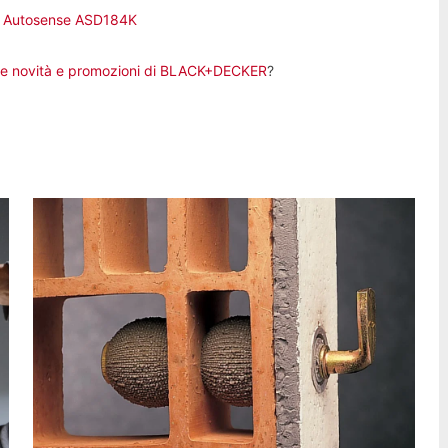
di Autosense ASD184K
le novità e promozioni di
BLACK+DECKER
?