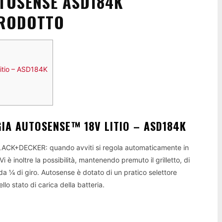
TOSENSE ASD184K
PRODOTTO
itio – ASD184K
IA AUTOSENSE™ 18V LITIO – ASD184K
i BLACK+DECKER: quando avviti si regola automaticamente in
 Vi è inoltre la possibilità, mantenendo premuto il grilletto, di
da ¼ di giro. Autosense è dotato di un pratico selettore
llo stato di carica della batteria.